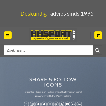
Ga
naar
Deskundig
advies sinds 1995
inhoud
Zoeken
naar:
SHARE & FOLLOW
ICONS
Beautiful Share and Follow Icons that you can insert
anywhere with the Page Builder.