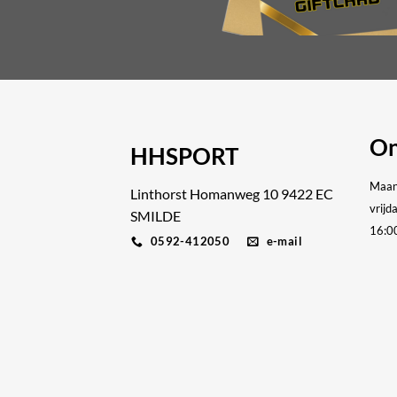
On
HHSPORT
Maan
Linthorst Homanweg 10 9422 EC
vrijd
SMILDE
16:0
0592-412050
e-mail