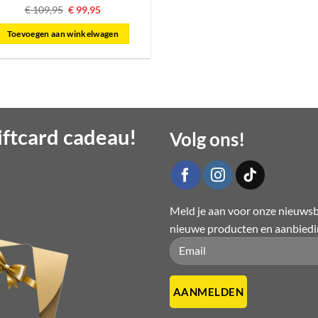
Oorspronkelijke
Huidige
€
109,95
€
99,95
prijs
prijs
was:
is:
Toevoegen aan winkelwagen
€ 109,95.
€ 99,95.
ftcard cadeau!
Volg ons!
Meld je aan voor onze nieuwsbr
nieuwe producten en aanbied
Please leave this field empty.
Please leave this field empty.