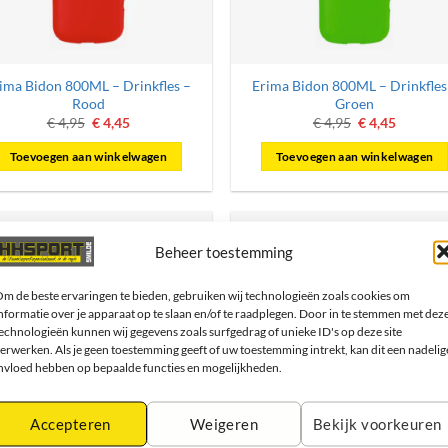
ima Bidon 800ML – Drinkfles –
Erima Bidon 800ML – Drinkfles
Rood
Groen
Oorspronkelijke
Huidige
Oorspronkelij
Huidige
€
4,95
€
4,45
€
4,95
€
4,45
prijs
prijs
prijs
prijs
was:
is:
was:
is:
Toevoegen aan winkelwagen
Toevoegen aan winkelwagen
€ 4,95.
€ 4,45.
€ 4,95.
€ 4,45.
Beheer toestemming
m de beste ervaringen te bieden, gebruiken wij technologieën zoals cookies om
nformatie over je apparaat op te slaan en/of te raadplegen. Door in te stemmen met dez
echnologieën kunnen wij gegevens zoals surfgedrag of unieke ID's op deze site
erwerken. Als je geen toestemming geeft of uw toestemming intrekt, kan dit een nadelig
nvloed hebben op bepaalde functies en mogelijkheden.
Accepteren
Weigeren
Bekijk voorkeuren