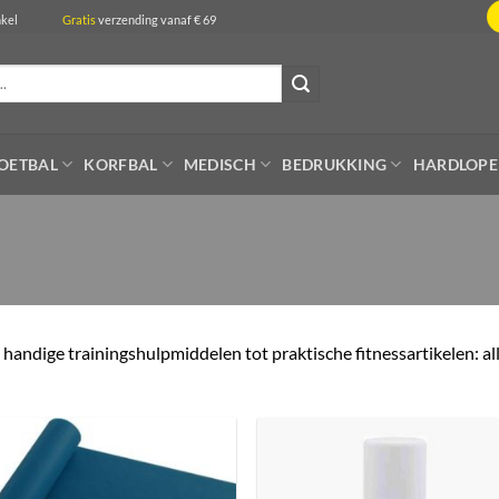
de winkel
Gratis
verzending vanaf € 69
OETBAL
KORFBAL
MEDISCH
BEDRUKKING
HARDLOP
handige trainingshulpmiddelen tot praktische fitnessartikelen: all