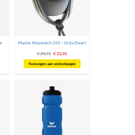
e
Maxim Stopwatch 250 – Grijs/Zwart
ke
e
Oorspronkelijke
Huidige
€
24,95
€
22,45
prijs
prijs
was:
is:
Toevoegen aan winkelwagen
.
€ 24,95.
€ 22,45.