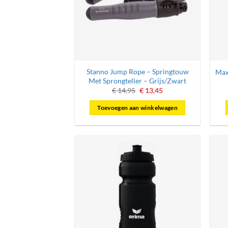
Stanno Jump Rope – Springtouw
Max
Met Sprongteller – Grijs/Zwart
Oorspronkelijke
Huidige
€
14,95
€
13,45
prijs
prijs
was:
is:
Toevoegen aan winkelwagen
€ 14,95.
€ 13,45.