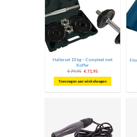
Halterset 10 kg – Compleet met
Fit
Koffer
Oorspronkelijke
Huidige
€
79,95
€
71,95
prijs
prijs
was:
is:
Toevoegen aan winkelwagen
€ 79,95.
€ 71,95.