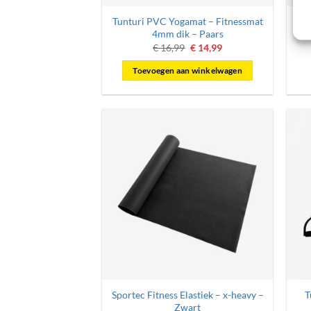
Tunturi PVC Yogamat – Fitnessmat
Spo
4mm dik – Paars
Oorspronkelijke
Huidige
€
16,99
€
14,99
prijs
prijs
was:
is:
Toevoegen aan winkelwagen
€ 16,99.
€ 14,99.
Sportec Fitness Elastiek – x-heavy –
T
Zwart