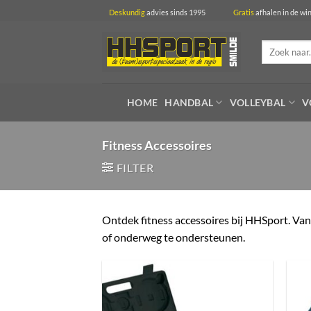
Ga
Deskundig
advies sinds 1995
Gratis
afhalen in 
naar
inhoud
Zoeken
naar:
HOME
HANDBAL
VOLLEYBAL
V
Fitness Accessoires
FILTER
Ontdek fitness accessoires bij HHSport. Van 
of onderweg te ondersteunen.