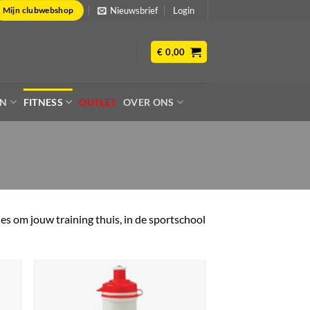
Nieuwsbrief
Login
Mijn clubwebshop
€
0,00
EN
FITNESS
OUTLET
OVER ONS
es om jouw training thuis, in de sportschool