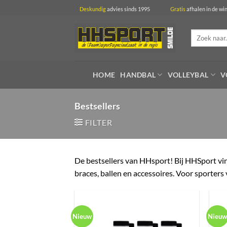
Ga
Deskundig
advies sinds 1995
Gratis
afhalen in 
naar
inhoud
Zoeken
naar:
HOME
HANDBAL
VOLLEYBAL
V
Bestsellers
FILTER
De bestsellers van HHsport! Bij HHSport vin
braces, ballen en accessoires. Voor sporter
Nieuw
Nieuw