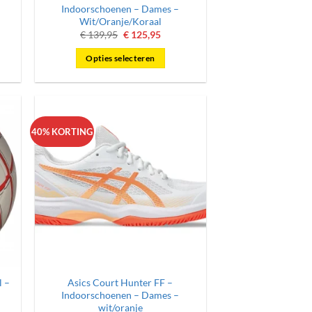
Indoorschoenen – Dames –
Wit/Oranje/Koraal
ke
e
Oorspronkelijke
Huidige
€
139,95
€
125,95
prijs
prijs
was:
is:
Opties selecteren
.
€ 139,95.
€ 125,95.
Dit
product
heeft
meerdere
40% KORTING
variaties.
Deze
optie
kan
gekozen
worden
op
de
productpagina
l –
Asics Court Hunter FF –
Indoorschoenen – Dames –
wit/oranje