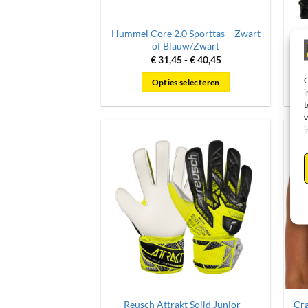
de
productpagina
Hummel Core 2.0 Sporttas – Zwart
Hu
of Blauw/Zwart
Prijsklasse:
€
31,45
-
€
40,45
€ 31,45
tot
O
Opties selecteren
€ 40,45
i
Dit
t
product
v
i
heeft
meerdere
variaties.
Deze
optie
kan
gekozen
worden
op
de
productpagina
Reusch Attrakt Solid Junior –
Cra