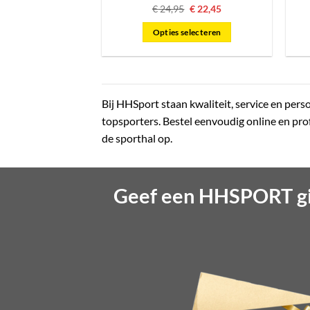
Oorspronkelijke
Huidige
€
24,95
€
22,45
prijs
prijs
was:
is:
Opties selecteren
€ 24,95.
€ 22,45.
Dit
product
heeft
meerdere
Bij HHSport staan kwaliteit, service en pers
variaties.
topsporters. Bestel eenvoudig online en profi
Deze
de sporthal op.
optie
kan
gekozen
Geef een HHSPORT gi
worden
op
de
productpagina