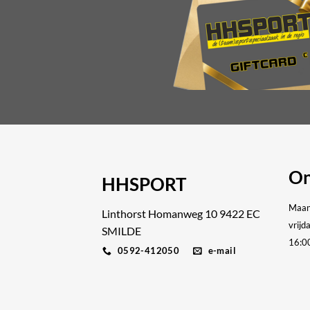
On
HHSPORT
Maan
Linthorst Homanweg 10 9422 EC
vrijd
SMILDE
16:0
0592-412050
e-mail