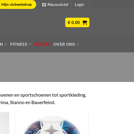
Nieuwsbrief
Login
Mijn clubwebshop
€
0,00
EN
FITNESS
OUTLET
OVER ONS
choenen en sportschoenen tot sportkleding,
rima, Stanno en Bauerfeind.