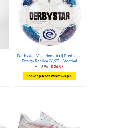
Derbystar Vriendenloterij Eredivisie
Design Replica 26/27 – Voetbal
ke
e
Oorspronkelijke
Huidige
€
29,95
€
26,95
prijs
prijs
was:
is:
Toevoegen aan winkelwagen
.
€ 29,95.
€ 26,95.