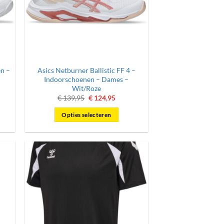
en –
Asics Netburner Ballistic FF 4 –
Indoorschoenen – Dames –
Wit/Roze
jke
ge
Oorspronkelijke
Huidige
€
139,95
€
124,95
prijs
prijs
was:
is:
Opties selecteren
5.
€ 139,95.
€ 124,95.
Dit
product
heeft
meerdere
variaties.
Deze
optie
kan
gekozen