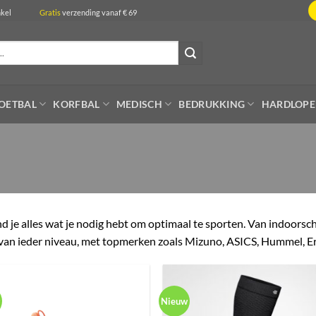
de winkel
Gratis
verzending vanaf € 69
OETBAL
KORFBAL
MEDISCH
BEDRUKKING
HARDLOP
d je alles wat je nodig hebt om optimaal te sporten. Van indoors
s van ieder niveau, met topmerken zoals Mizuno, ASICS, Hummel, E
Nieuw