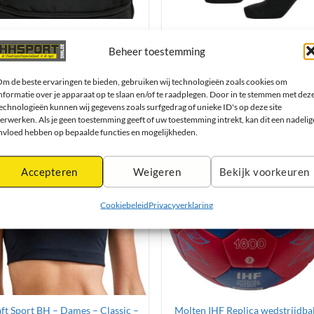
de
de
productpagina
productpagina
mmel Essential Rugtas – Zwart,
Hummel Fundamental 3-Pack 
Blauw of rood
Trainingssokken – Unisex – Zwa
Beheer toestemming
Oorspronkelijke
Huidige
Oorspronkelij
Huidig
€
34,95
€
31,45
€
17,95
€
16,15
prijs
prijs
prijs
prijs
was:
is:
was:
is:
m de beste ervaringen te bieden, gebruiken wij technologieën zoals cookies om
Opties selecteren
Opties selecteren
€ 34,95.
€ 31,45.
€ 17,95.
€ 16,15
nformatie over je apparaat op te slaan en/of te raadplegen. Door in te stemmen met dez
Dit
Dit
echnologieën kunnen wij gegevens zoals surfgedrag of unieke ID's op deze site
product
product
erwerken. Als je geen toestemming geeft of uw toestemming intrekt, kan dit een nadelig
nvloed hebben op bepaalde functies en mogelijkheden.
heeft
heeft
meerdere
meerdere
variaties.
variaties.
Accepteren
Weigeren
Bekijk voorkeuren
Deze
Deze
optie
optie
Cookiebeleid
Privacyverklaring
kan
kan
gekozen
gekozen
worden
worden
op
op
de
de
productpagina
productpagina
ft Sport BH – Dames – Classic –
Molten IHF Replica wedstrijdbal