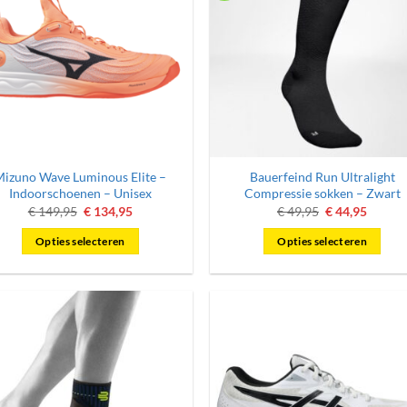
Mizuno Wave Luminous Elite –
Bauerfeind Run Ultralight
Indoorschoenen – Unisex
Compressie sokken – Zwart
Oorspronkelijke
Huidige
Oorspronkelij
Huidig
€
149,95
€
134,95
€
49,95
€
44,95
prijs
prijs
prijs
prijs
was:
is:
was:
is:
Opties selecteren
Opties selecteren
€ 149,95.
€ 134,95.
€ 49,95.
€ 44,95
Dit
Dit
product
product
heeft
heeft
meerdere
meerdere
variaties.
variaties.
Deze
Deze
optie
optie