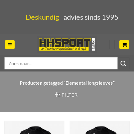
Ga
naar
Deskundig
advies sinds 1995
inhoud
Zoeken
naar:
Producten getagged “Elemental longsleeves”
FILTER