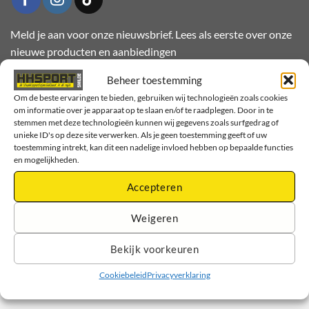
Meld je aan voor onze nieuwsbrief. Lees als eerste over onze
nieuwe producten en aanbiedingen
Please leave this field empty.
Please leave this field empty.
Beheer toestemming
Om de beste ervaringen te bieden, gebruiken wij technologieën zoals cookies
om informatie over je apparaat op te slaan en/of te raadplegen. Door in te
stemmen met deze technologieën kunnen wij gegevens zoals surfgedrag of
unieke ID's op deze site verwerken. Als je geen toestemming geeft of uw
toestemming intrekt, kan dit een nadelige invloed hebben op bepaalde functies
en mogelijkheden.
Accepteren
Weigeren
HHSPORT
Linthorst Homanweg 10 9422 EC SMILDE
Bekijk voorkeuren
0592-412050
e-mail
Cookiebeleid
Privacyverklaring