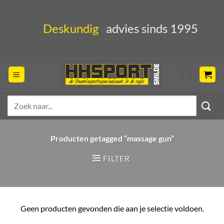
Ga
naar
Deskundig
advies sinds 1995
inhoud
Zoeken
naar:
Producten getagged “massage gun”
FILTER
Geen producten gevonden die aan je selectie voldoen.