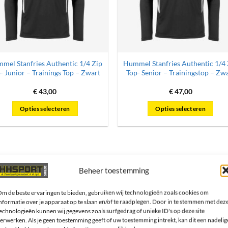
mel Stanfries Authentic 1/4 Zip
Hummel Stanfries Authentic 1/4 
- Junior – Trainings Top – Zwart
Top- Senior – Trainingstop – Zw
€
43,00
€
47,00
Opties selecteren
Opties selecteren
Dit
Dit
product
product
heeft
heeft
meerdere
meerdere
variaties.
variaties.
Beheer toestemming
ftcard cadeau!
Deze
Deze
Volg ons!
optie
optie
m de beste ervaringen te bieden, gebruiken wij technologieën zoals cookies om
nformatie over je apparaat op te slaan en/of te raadplegen. Door in te stemmen met dez
kan
kan
echnologieën kunnen wij gegevens zoals surfgedrag of unieke ID's op deze site
gekozen
gekozen
erwerken. Als je geen toestemming geeft of uw toestemming intrekt, kan dit een nadelig
worden
worden