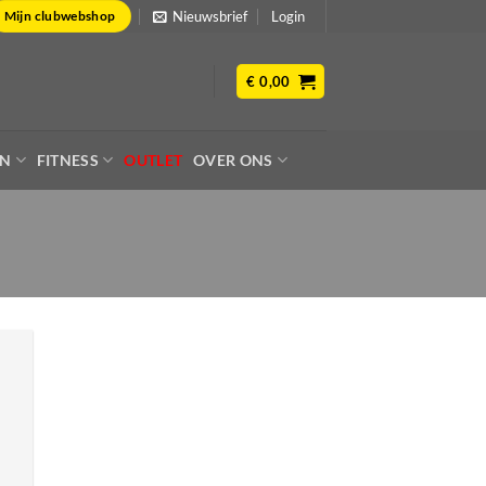
Nieuwsbrief
Login
Mijn clubwebshop
€
0,00
EN
FITNESS
OUTLET
OVER ONS