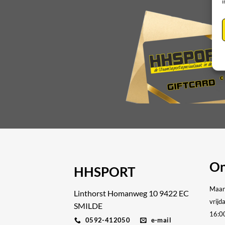
i
op
de
productpagina
On
HHSPORT
Maan
Linthorst Homanweg 10 9422 EC
vrijd
SMILDE
16:0
0592-412050
e-mail