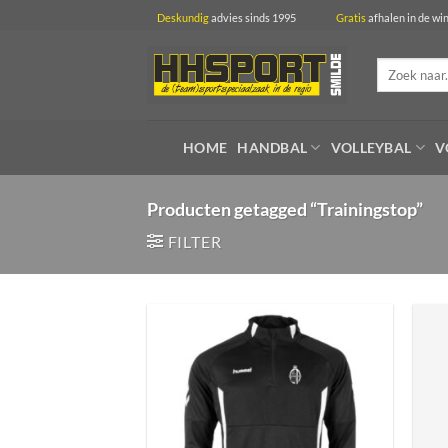
Ga
Deskundig
advies sinds 1995
Gratis
afhalen in 
naar
inhoud
Zoeken
naar:
HOME
HANDBAL
VOLLEYBAL
V
Producten getagged “Trainingstop”
FILTER