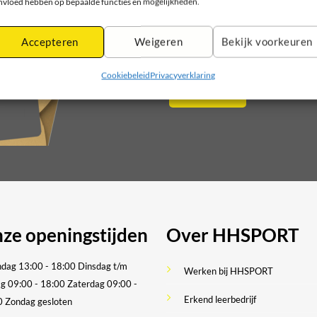
nvloed hebben op bepaalde functies en mogelijkheden.
Meld je aan voor onze nieuwsbr
op
op
nieuwe producten en aanbied
de
de
Accepteren
Weigeren
Bekijk voorkeuren
Please leave this field empty.
Please leave this field empty.
productpagina
productpagina
Cookiebeleid
Privacyverklaring
ze openingstijden
Over HHSPORT
dag 13:00 - 18:00
Dinsdag t/m
Werken bij HHSPORT
ag 09:00 - 18:00
Zaterdag 09:00 -
Erkend leerbedrijf
0
Zondag gesloten