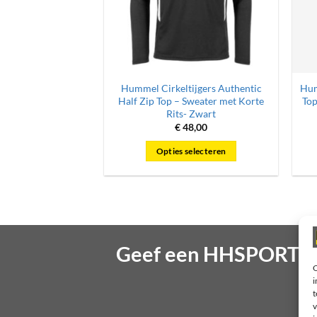
Hummel Cirkeltijgers Authentic
Hum
Half Zip Top – Sweater met Korte
Top
Rits- Zwart
€
48,00
Opties selecteren
Dit
product
heeft
meerdere
variaties.
Geef een HHSPORT gi
Deze
optie
O
i
kan
t
gekozen
v
worden