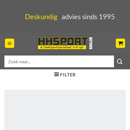
Ga
naar
Deskundig
advies sinds 1995
inhoud
Zoeken
naar:
FILTER