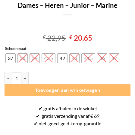
Dames – Heren – Junior – Marine
Oorspronkelijke
Huidige
22,95
20,65
€
€
prijs
prijs
Schoenmaat
was:
is:
€ 22,95.
€ 20,65.
37
38
39
40,5
42
43
44,5
46
47
Adidas Adilette Aqua - Badslippers - Dames - Heren - Junior - Marine 
Toevoegen aan winkelwagen
✔
gratis
afhalen in de winkel
✔
gratis
verzending vanaf € 69
✔ niet-goed-
geld-terug-
garantie