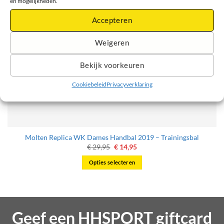
en mogelijkheden.
Accepteren
Weigeren
Bekijk voorkeuren
Cookiebeleid
Privacyverklaring
Molten Replica WK Dames Handbal 2019 – Trainingsbal
Oorspronkelijke
Huidige
€
29,95
€
14,95
prijs
prijs
was:
is:
Opties selecteren
€ 29,95.
€ 14,95.
Dit
product
heeft
meerdere
Geef een HHSPORT giftcard
variaties.