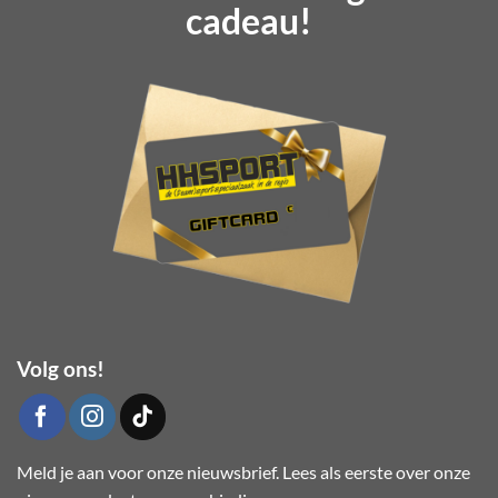
Deze
cadeau!
optie
kan
gekozen
worden
op
de
productpagina
Volg ons!
Meld je aan voor onze nieuwsbrief. Lees als eerste over onze