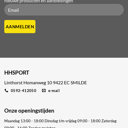
nieuwe producten en aanbiedingen
Please leave this field empty.
Please leave this field empty.
HHSPORT
Linthorst Homanweg 10 9422 EC SMILDE
0592-412050
e-mail
Onze openingstijden
Maandag 13:00 - 18:00
Dinsdag t/m vrijdag 09:00 - 18:00
Zaterdag
09:00 - 16:00
Zondag gesloten