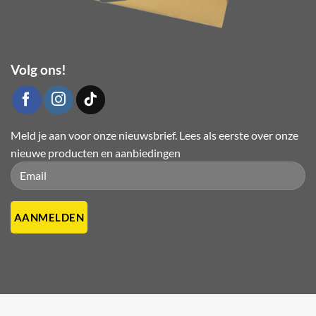
Volg ons!
Meld je aan voor onze nieuwsbrief. Lees als eerste over onze
nieuwe producten en aanbiedingen
Please leave this field empty.
Please leave this field empty.