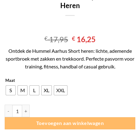
Heren
Oorspronkelijke
Huidige
17,95
16,25
€
€
prijs
prijs
Ontdek de
Hummel Aarhus Short heren
: lichte, ademende
was:
is:
sportbroek met zakken en trekkoord. Perfecte pasvorm voor
€ 17,95.
€ 16,25.
training, fitness, handbal of casual gebruik.
Maat
S
M
L
XL
XXL
Hummel Aarhus Short - Sportbroek - Heren aantal
Toevoegen aan winkelwagen