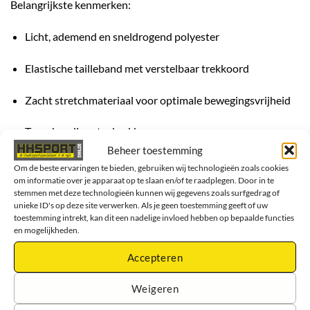
Belangrijkste kenmerken:
Licht, ademend en sneldrogend polyester
Elastische tailleband met verstelbaar trekkoord
Zacht stretchmateriaal voor optimale bewegingsvrijheid
Twee handige steekzakken
Beheer toestemming
Sportieve Hummel chevrons op de zijkant
Om de beste ervaringen te bieden, gebruiken wij technologieën zoals cookies
om informatie over je apparaat op te slaan en/of te raadplegen. Door in te
stemmen met deze technologieën kunnen wij gegevens zoals surfgedrag of
Perfect voor training, fitness of vrije tijd
unieke ID's op deze site verwerken. Als je geen toestemming geeft of uw
toestemming intrekt, kan dit een nadelige invloed hebben op bepaalde functies
Met de
Hummel Aarhus Short – Sportbroek – Heren
kies je
en mogelijkheden.
voor een comfortabele, duurzame en veelzijdige
Accepteren
trainingsshort
die geschikt is voor elke sportieve activiteit.
Weigeren