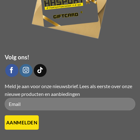
productpagina
Volg ons!
Meld je aan voor onze nieuwsbrief. Lees als eerste over onze
nieuwe producten en aanbiedingen
Please leave this field empty.
Please leave this field empty.