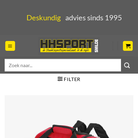
Ga
naar
Deskundig
advies sinds 1995
inhoud
Zoeken
naar:
FILTER