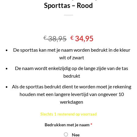
Sporttas – Rood
Oorspronkelijke
Huidige
38,95
34,95
€
€
prijs
prijs
De sporttas kan met je naam worden bedrukt in de kleur
was:
is:
wit of zwart
€ 38,95.
€ 34,95.
De naam wordt enkelzijdig op de lange zijde van de tas
bedrukt
Als de sporttas bedrukt dient te worden moet je rekening
houden met een langere levertijd van ongeveer 10
werkdagen
Slechts 1 resterend op voorraad
Bedrukken met je naam
*
Nee