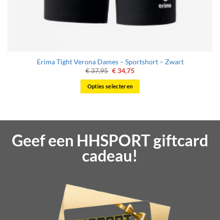
Erima Tight Verona Dames – Sportshort – Zwart
Oorspronkelijke
Huidige
€
37,95
€
34,75
prijs
prijs
was:
is:
Opties selecteren
€ 37,95.
€ 34,75.
Dit
product
heeft
meerdere
Geef een HHSPORT giftcard
variaties.
Deze
cadeau!
optie
kan
gekozen
worden
op
de