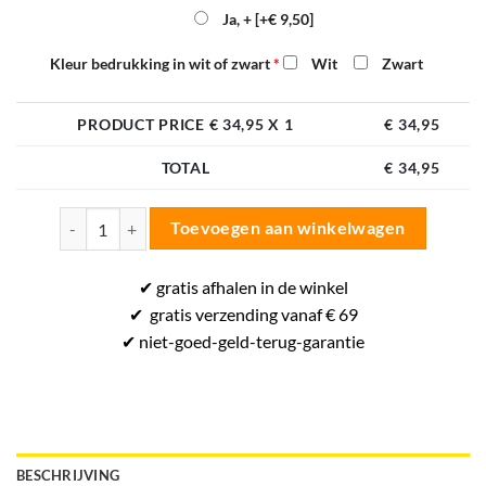
Ja, +
[+€ 9,50]
Kleur bedrukking in wit of zwart
*
Wit
Zwart
PRODUCT PRICE €
34,95
X 1
€
34,95
TOTAL
€
34,95
Hummel Pro Backpack Supreme - Sporttas - Rood aantal
Toevoegen aan winkelwagen
✔
gratis
afhalen in de winkel
✔
gratis
verzending vanaf € 69
✔ niet-goed-
geld-terug-
garantie
BESCHRIJVING