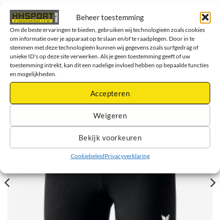
Beheer toestemming
Om de beste ervaringen te bieden, gebruiken wij technologieën zoals cookies
om informatie over je apparaat op te slaan en/of te raadplegen. Door in te
stemmen met deze technologieën kunnen wij gegevens zoals surfgedrag of
GERELATEERDE PRODUCTEN
unieke ID's op deze site verwerken. Als je geen toestemming geeft of uw
toestemming intrekt, kan dit een nadelige invloed hebben op bepaalde functies
en mogelijkheden.
Accepteren
Weigeren
Bekijk voorkeuren
Cookiebeleid
Privacyverklaring