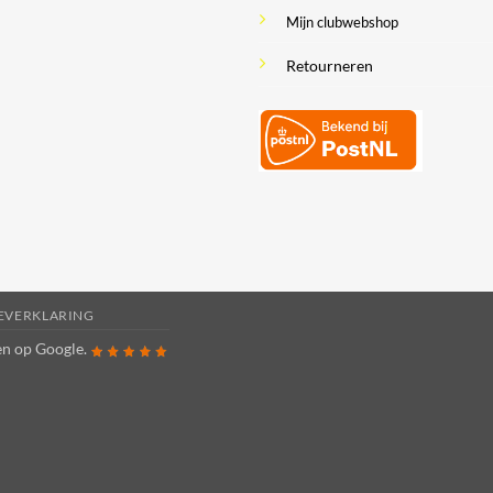
Mijn clubwebshop
Retourneren
IEVERKLARING
ren op
Google
.