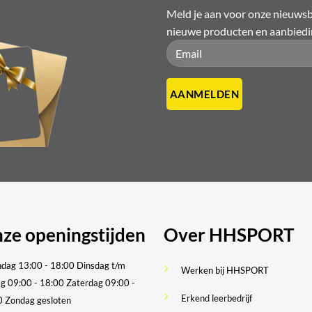
Meld je aan voor onze nieuwsbr
n
nieuwe producten en aanbied
n
Please leave this field empty.
Please leave this field empty.
tpagina
ze openingstijden
Over HHSPORT
dag 13:00 - 18:00
Dinsdag t/m
Werken bij HHSPORT
ag 09:00 - 18:00
Zaterdag 09:00 -
Erkend leerbedrijf
0
Zondag gesloten