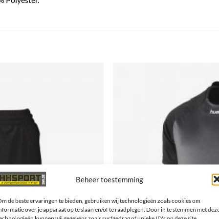
Beheer toestemming
m de beste ervaringen te bieden, gebruiken wij technologieën zoals cookies om
nformatie over je apparaat op te slaan en/of te raadplegen. Door in te stemmen met dez
echnologieën kunnen wij gegevens zoals surfgedrag of unieke ID's op deze site