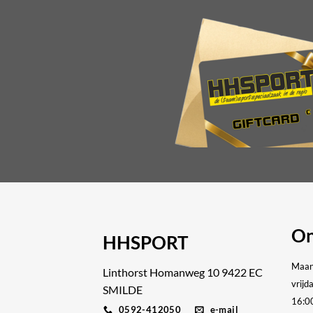
kan
gekoze
worde
op
de
produc
On
HHSPORT
Maan
Linthorst Homanweg 10 9422 EC
vrijd
SMILDE
16:0
0592-412050
e-mail