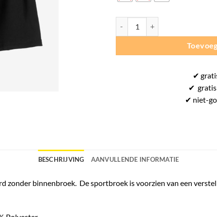
Kempa Classic Shorts Women - Sp
Toevoeg
✔
grati
✔
gratis
✔ niet-g
BESCHRIJVING
AANVULLENDE INFORMATIE
rd zonder binnenbroek. De sportbroek is voorzien van een verstel
 Polyester.