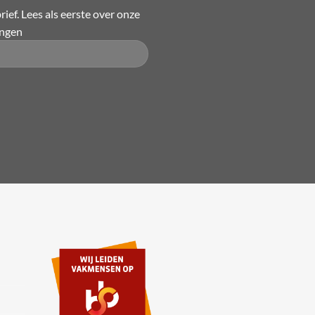
kan
ief. Lees als eerste over onze
gekozen
ingen
worden
op
de
productpagina