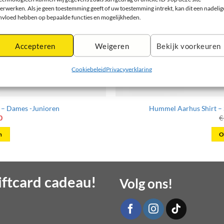
erwerken. Als je geen toestemming geeft of uw toestemming intrekt, kan dit een nadelig
nvloed hebben op bepaalde functies en mogelijkheden.
Accepteren
Weigeren
Bekijk voorkeuren
Cookiebeleid
Privacyverklaring
 – Dames -Junioren
Hummel Aarhus Shirt – 
onkelijke
Huidige
0
€
prijs
is:
n
O
0.
€ 10,80.
t
ftcard cadeau!
Volg ons!
re
s.