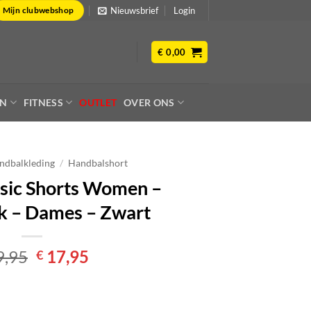
Nieuwsbrief
Login
Mijn clubwebshop
€
0,00
EN
FITNESS
OUTLET
OVER ONS
ndbalkleding
/
Handbalshort
sic Shorts Women –
k – Dames – Zwart
Oorspronkelijke
Huidige
9,95
17,95
€
prijs
prijs
was:
is:
€ 19,95.
€ 17,95.