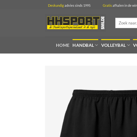
Ga
Deskundig
advies sinds 1995
Gratis
afhalen in 
naar
inhoud
Zoeken
naar:
HOME
HANDBAL
VOLLEYBAL
V