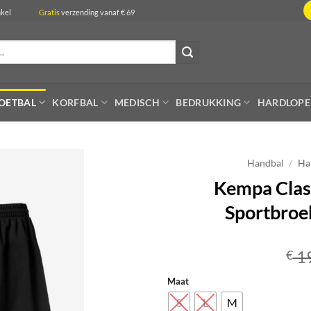
de winkel
Gratis
verzending vanaf € 69
OETBAL
KORFBAL
MEDISCH
BEDRUKKING
HARDLOP
Handbal
/
Ha
Kempa Clas
Sportbroe
1
€
Maat
S
L
M