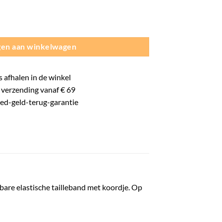
ortbroek - Dames - Zwart aantal
en aan winkelwagen
s
afhalen in de winkel
verzending vanaf € 69
oed-
geld-terug-
garantie
bare elastische tailleband met koordje. Op