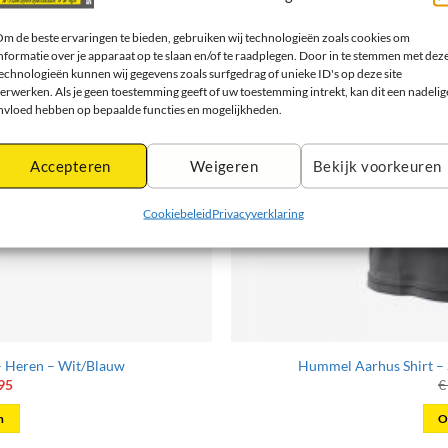
m de beste ervaringen te bieden, gebruiken wij technologieën zoals cookies om
nformatie over je apparaat op te slaan en/of te raadplegen. Door in te stemmen met dez
echnologieën kunnen wij gegevens zoals surfgedrag of unieke ID's op deze site
erwerken. Als je geen toestemming geeft of uw toestemming intrekt, kan dit een nadelig
nvloed hebben op bepaalde functies en mogelijkheden.
Accepteren
Weigeren
Bekijk voorkeuren
Cookiebeleid
Privacyverklaring
– Heren – Wit/Blauw
Hummel Aarhus Shirt – 
onkelijke
Huidige
95
€
prijs
is:
n
O
95.
€ 107,95.