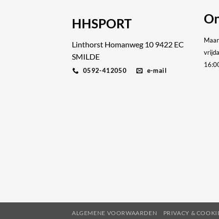
On
HHSPORT
Maan
Linthorst Homanweg 10 9422 EC
vrijd
SMILDE
16:0
0592-412050
e-mail
ALGEMENE VOORWAARDEN
PRIVACY & COOK