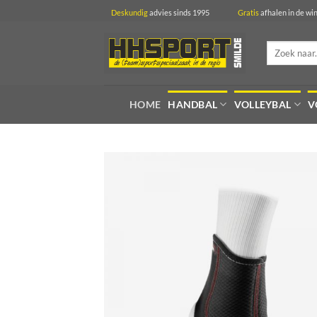
Ga
Deskundig
advies sinds 1995
Gratis
afhalen in 
naar
inhoud
Zoeken
naar:
HOME
HANDBAL
VOLLEYBAL
V