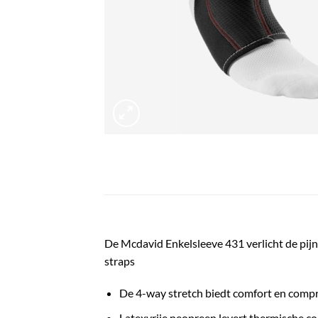
De
Mcdavid Enkelsleeve 431
verlicht de pij
straps
De 4-way stretch biedt comfort en compre
Latexvrije neopreen levert thermische c