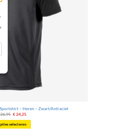
e
e
Sportshirt – Heren – Zwart/Antraciet
Oorspronkelijke
Huidige
26,95
€
24,25
prijs
prijs
was:
is:
pties selecteren
€ 26,95.
€ 24,25.
Dit