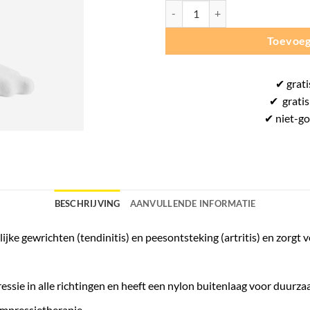
McDavid Enkelsleeve 431 aantal
Toevoeg
✔
grati
✔
gratis
✔ niet-g
BESCHRIJVING
AANVULLENDE INFORMATIE
nlijke gewrichten (tendinitis) en peesontsteking (artritis) en zor
ssie in alle richtingen en heeft een nylon buitenlaag voor duurz
ompressietherapie.