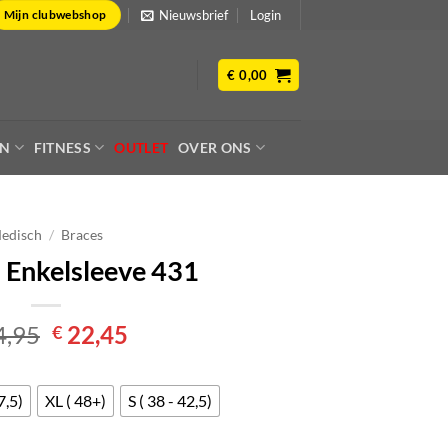
Nieuwsbrief
Login
Mijn clubwebshop
€
0,00
EN
FITNESS
OUTLET
OVER ONS
edisch
/
Braces
Enkelsleeve 431
Oorspronkelijke
Huidige
4,95
22,45
€
prijs
prijs
was:
is:
€ 24,95.
€ 22,45.
7,5)
XL ( 48+)
S ( 38 - 42,5)