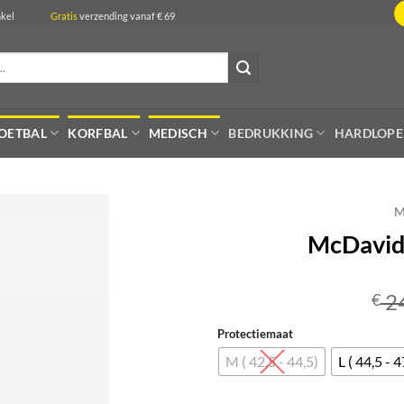
de winkel
Gratis
verzending vanaf € 69
OETBAL
KORFBAL
MEDISCH
BEDRUKKING
HARDLOP
M
McDavid 
2
€
Protectiemaat
M ( 42,5 - 44,5)
L ( 44,5 - 4