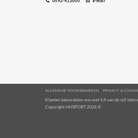
0592-412050
e-mail
ALGEMENE VOORWAARDEN
PRIVACY & COOK
Klanten beoordelen ons met 4,9 van de vijf ster
Copyright HHSPORT 2026 ©