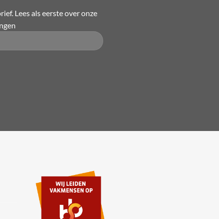
kan
ief. Lees als eerste over onze
gekozen
ingen
worden
op
de
productpagina