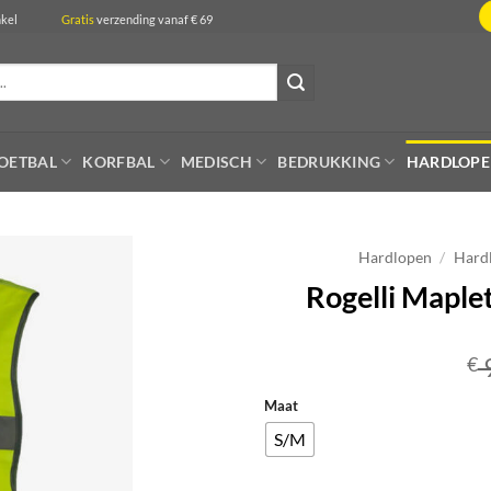
de winkel
Gratis
verzending vanaf € 69
OETBAL
KORFBAL
MEDISCH
BEDRUKKING
HARDLOP
Hardlopen
/
Hardl
Rogelli Maplet
€
Maat
S/M