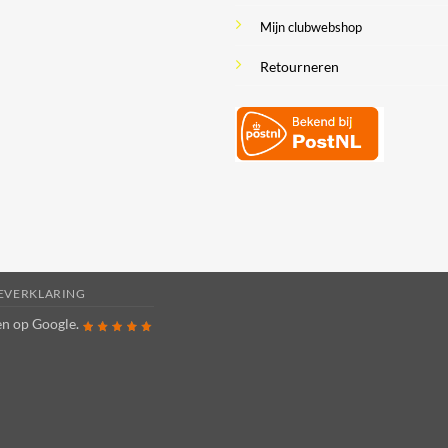
Mijn clubwebshop
Retourneren
IEVERKLARING
ren op
Google
.