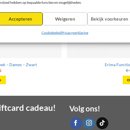
nvloed hebben op bepaalde functies en mogelijkheden.
Accepteren
Weigeren
Bekijk voorkeuren
Cookiebeleid
Privacyverklaring
oek – Dames – Zwart
Erima Functio
onkelijke
Huidige
5
€
prijs
is:
n
O
5.
€ 30,55.
t
ftcard cadeau!
Volg ons!
re
s.