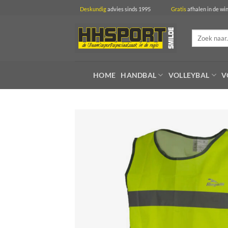
Ga
Deskundig
advies sinds 1995
Gratis
afhalen in 
naar
inhoud
Zoeken
naar:
HOME
HANDBAL
VOLLEYBAL
V