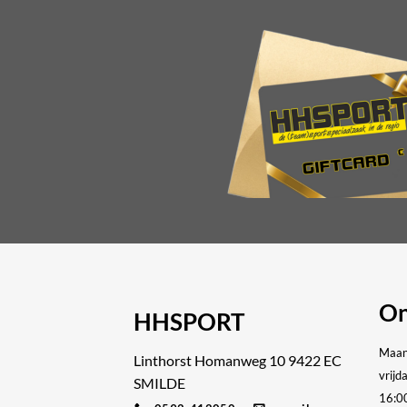
kan
gekoze
worde
op
de
produc
On
HHSPORT
Maan
Linthorst Homanweg 10 9422 EC
vrijd
SMILDE
16:0