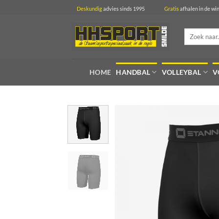
Ga
Deskundig
advies sinds 1995
Gratis
afhalen in 
naar
inhoud
Zoeken
naar:
HOME
HANDBAL
VOLLEYBAL
V