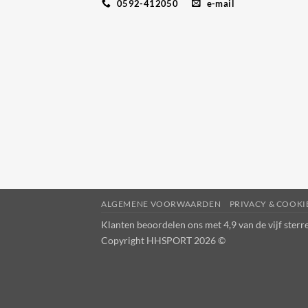
0592-412050
e-mail
ALGEMENE VOORWAARDEN
PRIVACY & COOK
Klanten beoordelen ons met 4,9 van de vijf ster
Copyright HHSPORT 2026 ©