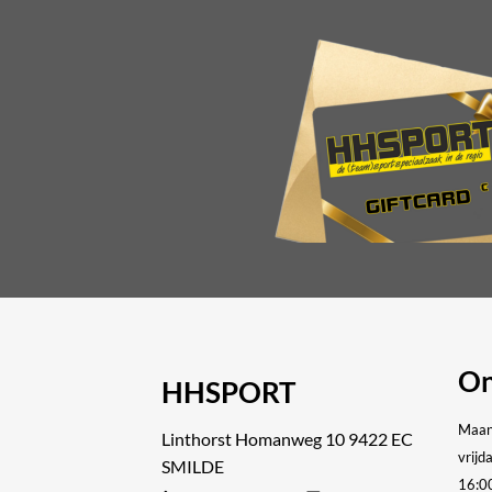
On
HHSPORT
Maan
Linthorst Homanweg 10 9422 EC
vrijd
SMILDE
16:0