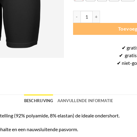
Stanno Centro Tight - Slidingbroe
Toevoeg
✔
grati
✔
gratis
✔ niet-g
BESCHRIJVING
AANVULLENDE INFORMATIE
telling (92% polyamide, 8% elastan) de ideale ondershort.
ehalte en een nauwsluitende pasvorm.