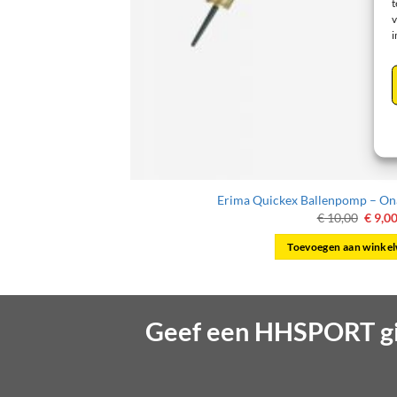
t
v
i
ingsbal
Erima Quickex Ballenpomp – On
Oorsp
€
10,00
€
9,0
prijs
was:
Toevoegen aan winke
€ 10,0
Geef een HHSPORT gi