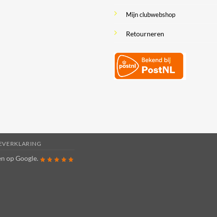
Mijn clubwebshop
Retourneren
IEVERKLARING
ren op
Google
.