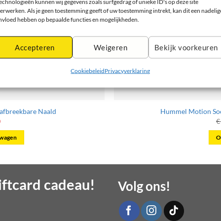
echnologieën kunnen wij gegevens zoals surfgedrag of unieke ID's op deze site
erwerken. Als je geen toestemming geeft of uw toestemming intrekt, kan dit een nadelig
nvloed hebben op bepaalde functies en mogelijkheden.
Accepteren
Weigeren
Bekijk voorkeuren
Cookiebeleid
Privacyverklaring
afbreekbare Naald
Hummel Motion Soc
ronkelijke
Huidige
0
€
prijs
is:
lwagen
O
0.
€ 9,00.
ftcard cadeau!
Volg ons!