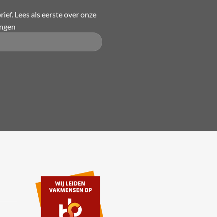
kan
ief. Lees als eerste over onze
gekozen
ingen
worden
op
de
productpagina