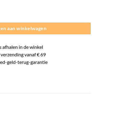
k- Unisex - Junior aantal
en aan winkelwagen
s
afhalen in de winkel
verzending vanaf € 69
oed-
geld-terug-
garantie