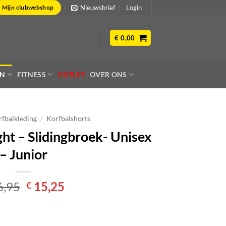
Nieuwsbrief
Login
Mijn clubwebshop
€
0,00
EN
FITNESS
OUTLET
OVER ONS
fbalkleding
/
Korfbalshorts
ht – Slidingbroek- Unisex
– Junior
Oorspronkelijke
Huidige
6,95
15,25
€
prijs
prijs
was:
is:
€ 16,95.
€ 15,25.