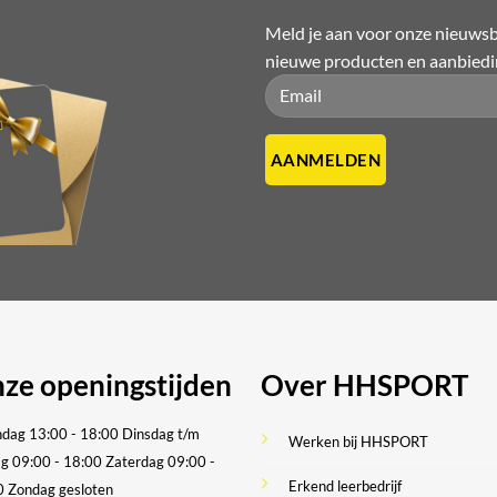
Meld je aan voor onze nieuwsbr
nieuwe producten en aanbied
Please leave this field empty.
Please leave this field empty.
ze openingstijden
Over HHSPORT
dag 13:00 - 18:00
Dinsdag t/m
Werken bij HHSPORT
ag 09:00 - 18:00
Zaterdag 09:00 -
Erkend leerbedrijf
0
Zondag gesloten