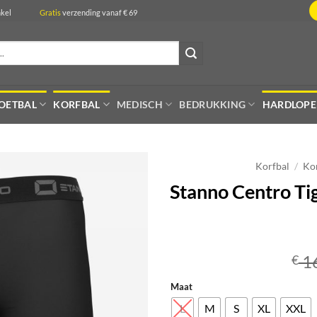
de winkel
Gratis
verzending vanaf € 69
OETBAL
KORFBAL
MEDISCH
BEDRUKKING
HARDLOP
Korfbal
/
Kor
Stanno Centro Tig
1
€
Maat
L
M
S
XL
XXL