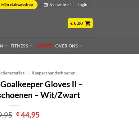
Nieuwsbrief
Login
Mijn clubwebshop
€
0,00
EN
FITNESS
OUTLET
OVER ONS
ctiemateriaal
/
Keepershandschoenen
Goalkeeper Gloves II –
choenen – Wit/Zwart
Oorspronkelijke
Huidige
9,95
44,95
€
prijs
prijs
was:
is:
€ 49,95.
€ 44,95.