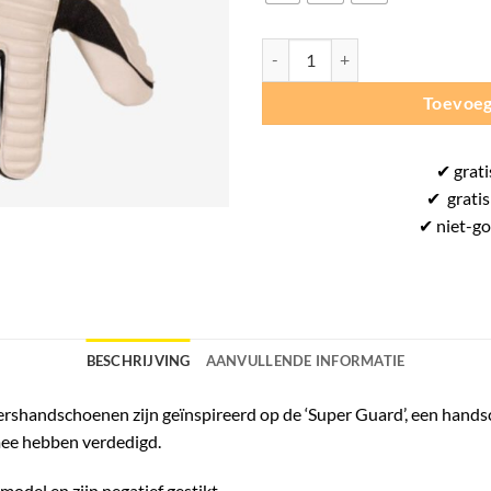
Stanno Legacy Goalkeeper Gloves 
Toevoeg
✔
grati
✔
gratis
✔ niet-g
BESCHRIJVING
AANVULLENDE INFORMATIE
pershandschoenen
zijn geïnspireerd op de ‘Super Guard’, een hand
mee hebben verdedigd.
del en zijn negatief gestikt.