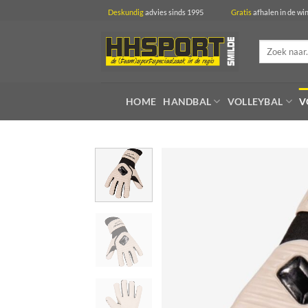
Ga
Deskundig
advies sinds 1995
Gratis
afhalen in 
naar
inhoud
Zoeken
naar:
HOME
HANDBAL
VOLLEYBAL
V