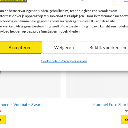
m de beste ervaringen te bieden, gebruiken wij technologieën zoals cookies om
nformatie over je apparaat op te slaan en/of te raadplegen. Door in te stemmen met dez
echnologieën kunnen wij gegevens zoals surfgedrag of unieke ID's op deze site
erwerken. Als je geen toestemming geeft of uw toestemming intrekt, kan dit een nadelig
nvloed hebben op bepaalde functies en mogelijkheden.
Accepteren
Weigeren
Bekijk voorkeuren
Cookiebeleid
Privacyverklaring
schoen – Voetbal – Zwart
Hummel Euro Short 
onkelijke
Huidige
5
€
prijs
is:
n
O
5.
€ 16,25.