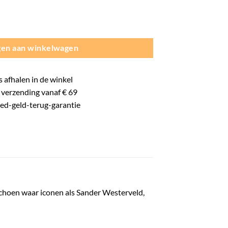
II - Keepershandschoenen - Wit/Zwart aantal
en aan winkelwagen
s
afhalen in de winkel
verzending vanaf € 69
oed-
geld-terug-
garantie
schoen waar iconen als Sander Westerveld,