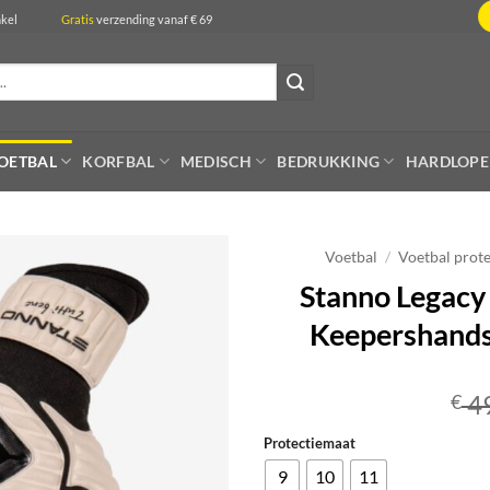
de winkel
Gratis
verzending vanaf € 69
OETBAL
KORFBAL
MEDISCH
BEDRUKKING
HARDLOP
Voetbal
/
Voetbal prote
Stanno Legacy 
Keepershands
4
€
Protectiemaat
9
10
11