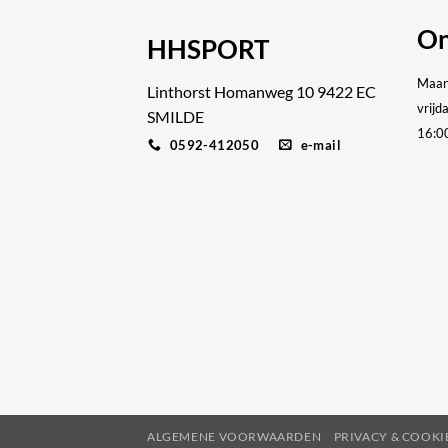
On
HHSPORT
Maan
Linthorst Homanweg 10 9422 EC
vrijd
SMILDE
16:0
0592-412050
e-mail
ALGEMENE VOORWAARDEN
PRIVACY & COOK