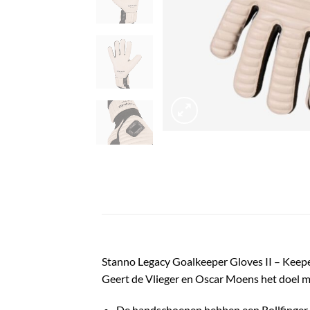
Stanno Legacy Goalkeeper Gloves II – Kee
Geert de Vlieger en Oscar Moens het doel 
De handschoenen hebben een Rollfinger mo