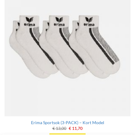
Erima Sportsok (3-PACK) – Kort Model
Oorspronkelijke
Huidige
€
13,00
€
11,70
prijs
prijs