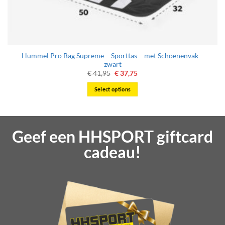
Hummel Pro Bag Supreme – Sporttas – met Schoenenvak –
zwart
Oorspronkelijke
Huidige
€
41,95
€
37,75
prijs
prijs
was:
is:
Select options
€ 41,95.
€ 37,75.
Geef een HHSPORT giftcard
cadeau!