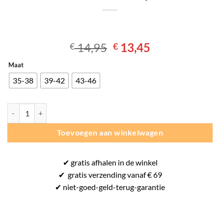
Oorspronkelijke
Huidige
14,95
13,45
€
€
prijs
prijs
Maat
was:
is:
€ 14,95.
€ 13,45.
35-38
39-42
43-46
Stanno Prime Crew Socks- Sportsok - Wit aantal
Toevoegen aan winkelwagen
✔
gratis
afhalen in de winkel
✔
gratis
verzending vanaf € 69
✔ niet-goed-
geld-terug-
garantie