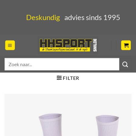
Ga
naar
Deskundig
advies sinds 1995
inhoud
Zoeken
naar:
FILTER