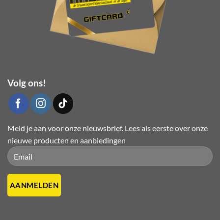
Volg ons!
Meld je aan voor onze nieuwsbrief. Lees als eerste over onze
nieuwe producten en aanbiedingen
Please leave this field empty.
Please leave this field empty.