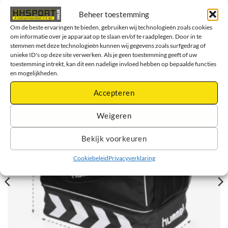
was:
is:
Opties selecteren
€ 13,00.
€ 11,70.
Beheer toestemming
Dit
product
Om de beste ervaringen te bieden, gebruiken wij technologieën zoals cookies
om informatie over je apparaat op te slaan en/of te raadplegen. Door in te
heeft
GERELATEERDE PRODUCTEN
stemmen met deze technologieën kunnen wij gegevens zoals surfgedrag of
meerdere
unieke ID's op deze site verwerken. Als je geen toestemming geeft of uw
variaties.
toestemming intrekt, kan dit een nadelige invloed hebben op bepaalde functies
Deze
en mogelijkheden.
optie
kan
Accepteren
gekozen
worden
Weigeren
op
de
Bekijk voorkeuren
productpagina
Cookiebeleid
Privacyverklaring