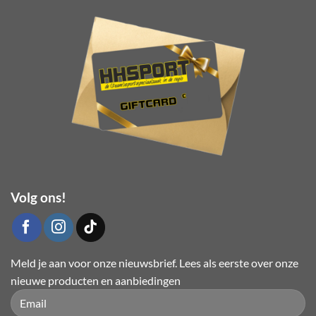
kan
gekozen
worden
op
de
productpagina
Volg ons!
Meld je aan voor onze nieuwsbrief. Lees als eerste over onze
nieuwe producten en aanbiedingen
Please leave this field empty.
Please leave this field empty.