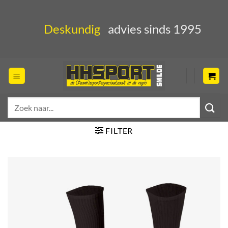
Ga
naar
Deskundig
advies sinds 1995
inhoud
Zoeken
naar:
FILTER