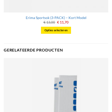
Erima Sportsok (3-PACK) – Kort Model
Oorspronkelijke
Huidige
€
13,00
€
11,70
prijs
prijs
was:
is:
Opties selecteren
€ 13,00.
€ 11,70.
Dit
product
heeft
GERELATEERDE PRODUCTEN
meerdere
variaties.
Deze
optie
kan
gekozen
worden
op
de
productpagina