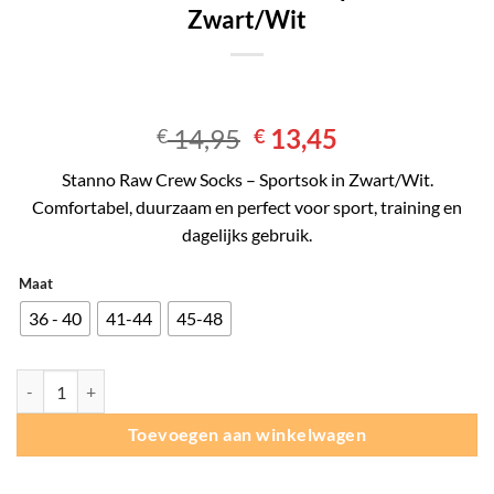
Zwart/Wit
Oorspronkelijke
Huidige
14,95
13,45
€
€
prijs
prijs
Stanno Raw Crew Socks – Sportsok in Zwart/Wit.
was:
is:
Comfortabel, duurzaam en perfect voor sport, training en
€ 14,95.
€ 13,45.
dagelijks gebruik.
Maat
36 - 40
41-44
45-48
Stanno Raw Crew Socks- Sportsok - Zwart/Wit aantal
Toevoegen aan winkelwagen