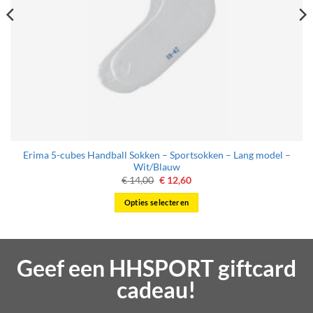
Erima 5-cubes Handball Sokken – Sportsokken – Lang model –
Wit/Blauw
Oorspronkelijke
Huidige
€
14,00
€
12,60
prijs
prijs
was:
is:
Opties selecteren
€ 14,00.
€ 12,60.
Dit
product
heeft
Geef een HHSPORT giftcard
meerdere
variaties.
cadeau!
Deze
optie