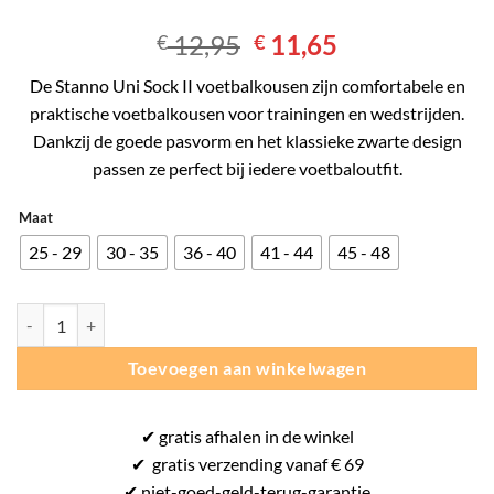
Oorspronkelijke
Huidige
12,95
11,65
€
€
prijs
prijs
De
Stanno
Uni Sock II voetbalkousen zijn comfortabele en
was:
is:
praktische voetbalkousen voor trainingen en wedstrijden.
€ 12,95.
€ 11,65.
Dankzij de goede pasvorm en het klassieke zwarte design
passen ze perfect bij iedere voetbaloutfit.
Maat
25 - 29
30 - 35
36 - 40
41 - 44
45 - 48
Stanno Uni Sock II - Voetbalkousen - Zwart aantal
Toevoegen aan winkelwagen
✔
gratis
afhalen in de winkel
✔
gratis
verzending vanaf € 69
✔ niet-goed-
geld-terug-
garantie