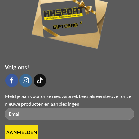
de
productpagina
Volg ons!
Meld je aan voor onze nieuwsbrief. Lees als eerste over onze
nieuwe producten en aanbiedingen
Please leave this field empty.
Please leave this field empty.