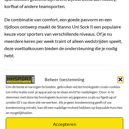
korfbal of andere teamsporten.
De combinatie van comfort, een goede pasvorm en een
tijdloos ontwerp maakt de Stanno Uni Sock II een populaire
keuze voor sporters van verschillende niveaus. Of je nu
meerdere keren per week traint of alleen wedstrijden speelt,
deze voetbalkousen bieden de ondersteuning die je nodig
hebt.
Belangrijkste kenmerken
Beheer toestemming
Klassieke zwarte voetbalkousen
Om de beste ervaringen te bieden, gebruiken wij technologieën zoals cookies
om informatie over je apparaat op te slaan en/of te raadplegen. Door in te
Comfortabele pasvorm
stemmen met deze technologieën kunnen wij gegevens zoals surfgedrag of
Geschikt voor trainingen en wedstrijden
unieke ID's op deze site verwerken. Als je geen toestemming geeft of uw
toestemming intrekt, kan dit een nadelige invloed hebben op bepaalde functies
Ideaal in combinatie met scheenbeschermers
en mogelijkheden.
Geschikt voor teams en verenigingen
Accepteren