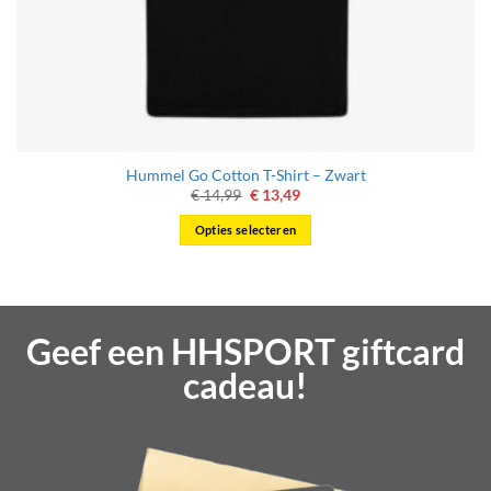
Hummel Go Cotton T-Shirt – Zwart
Oorspronkelijke
Huidige
€
14,99
€
13,49
prijs
prijs
was:
is:
Opties selecteren
€ 14,99.
€ 13,49.
Dit
product
heeft
meerdere
Geef een HHSPORT giftcard
variaties.
Deze
cadeau!
optie
kan
gekozen
worden
op