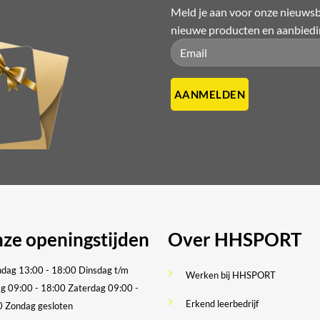
Meld je aan voor onze nieuwsbr
nieuwe producten en aanbied
Please leave this field empty.
Please leave this field empty.
ze openingstijden
Over HHSPORT
dag 13:00 - 18:00
Dinsdag t/m
Werken bij HHSPORT
ag 09:00 - 18:00
Zaterdag 09:00 -
Erkend leerbedrijf
0
Zondag gesloten