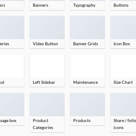
ers
Banners
Typography
Buttons
eries
Video Button
Banner Grids
Icon Box
ut
Left Sidebar
Maintenance
Size Chart
sage box
Product
Products
Share / fol
Categories
icons