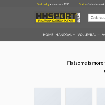
Ga
Deskundig
advies sinds 1995
Gratis
afhalen in 
naar
inhoud
Zoeken
naar:
HOME
HANDBAL
VOLLEYBAL
V
Flatsome is more 