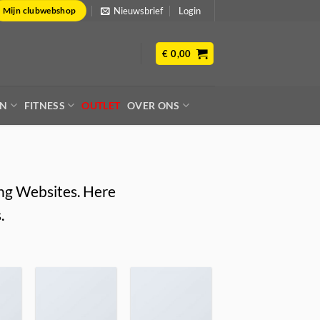
Nieuwsbrief
Login
Mijn clubwebshop
€
0,00
EN
FITNESS
OUTLET
OVER ONS
ing Websites. Here
.