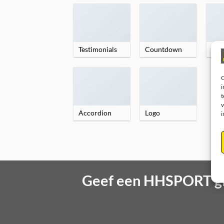
Testimonials
Countdown
Fli
O
i
t
v
Accordion
Logo
i
Geef een HHSPORT gi