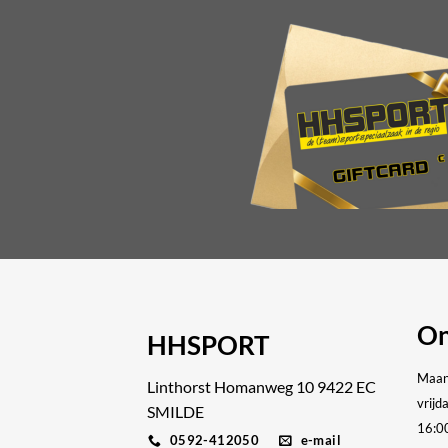
On
HHSPORT
Maan
Linthorst Homanweg 10 9422 EC
vrijd
SMILDE
16:0
0592-412050
e-mail