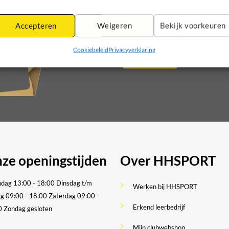
op
nieuwe producten en aanbied
de
Please leave this field empty.
Please leave this field empty.
productpagina
Accepteren
Weigeren
Bekijk voorkeuren
Cookiebeleid
Privacyverklaring
ze openingstijden
Over HHSPORT
dag 13:00 - 18:00
Dinsdag t/m
Werken bij HHSPORT
ag 09:00 - 18:00
Zaterdag 09:00 -
Erkend leerbedrijf
0
Zondag gesloten
Mijn clubwebshop