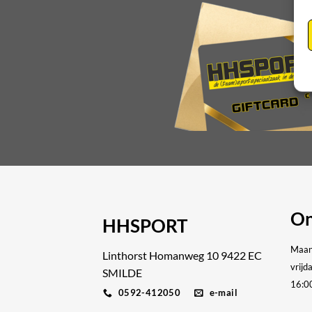
op
de
productpagina
On
HHSPORT
Maan
Linthorst Homanweg 10 9422 EC
vrijd
SMILDE
16:0
0592-412050
e-mail