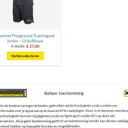
mmel Playground Trainingsset
Junior – Grijs/Blauw
Oorspronkelijke
Huidige
€
30,00
€
27,00
prijs
prijs
was:
is:
Opties selecteren
€ 30,00.
€ 27,00.
Dit
product
heeft
meerdere
variaties.
Beheer toestemming
ftcard cadeau!
Deze
Volg ons!
optie
m de beste ervaringen te bieden, gebruiken wij technologieën zoals cookies om
kan
nformatie over je apparaat op te slaan en/of te raadplegen. Door in te stemmen met dez
gekozen
echnologieën kunnen wij gegevens zoals surfgedrag of unieke ID's op deze site
erwerken. Als je geen toestemming geeft of uw toestemming intrekt, kan dit een nadelig
worden
nvloed hebben op bepaalde functies en mogelijkheden.
Meld je aan voor onze nieuwsbr