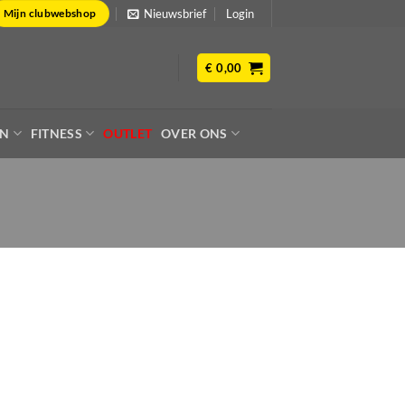
Nieuwsbrief
Login
Mijn clubwebshop
€
0,00
EN
FITNESS
OUTLET
OVER ONS