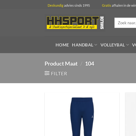
Ga
Deskundig
advies sinds 1995
Gratis
afhalen in 
naar
inhoud
Zoeken
naar:
HOME
HANDBAL
VOLLEYBAL
V
Product Maat
/
104
FILTER