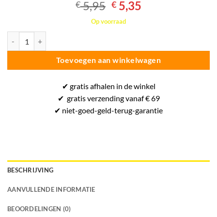
Oorspronkelijke
Huidige
5,95
5,35
€
€
prijs
prijs
Op voorraad
was:
is:
Erima Bidon 800ML - Drinkfles - Zwart aantal
€ 5,95.
€ 5,35.
Toevoegen aan winkelwagen
✔
gratis
afhalen in de winkel
✔
gratis
verzending vanaf € 69
✔ niet-goed-
geld-terug-
garantie
BESCHRIJVING
AANVULLENDE INFORMATIE
BEOORDELINGEN (0)