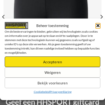
Beheer toestemming
Om de beste ervaringen te bieden, gebruiken wij technologieën zoals cookies
om informatie over je apparaat op te slaan en/of te raadplegen. Door in te
stemmen met deze technologieën kunnen wij gegevens zoals surfgedrag of
unieke ID's op deze site verwerken. Als je geen toestemming geeft of uw
toestemming intrekt, kan dit een nadelige invloed hebben op bepaalde functies
en mogelijkheden.
Accepteren
Erima Tight Verona Kids – Zwart
Oorspronkelijke
Huidige
€
31,95
€
29,95
prijs
prijs
Weigeren
was:
is:
Opties selecteren
€ 31,95.
€ 29,95.
Dit
Bekijk voorkeuren
product
heeft
Cookiebeleid
Privacyverklaring
meerdere
Geef een HHSPORT giftcard
variaties.