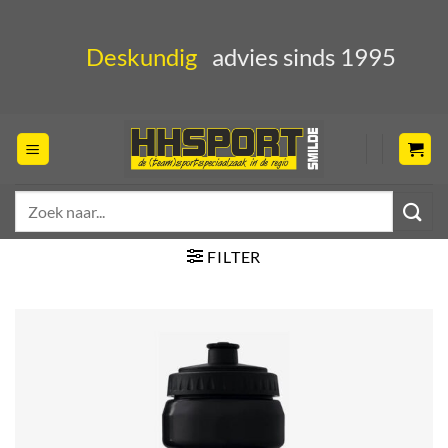
Ga
naar
Deskundig
advies sinds 1995
inhoud
Zoeken
naar:
FILTER