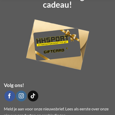
Deze
cadeau!
optie
kan
gekozen
worden
op
de
productpagina
Volg ons!
Meld je aan voor onze nieuwsbrief. Lees als eerste over onze