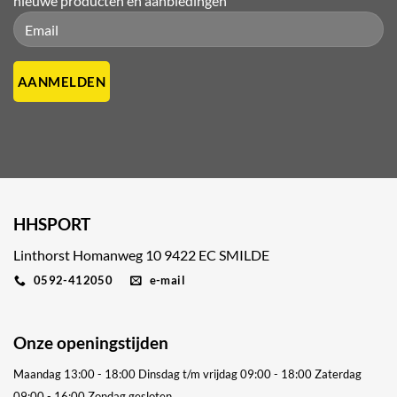
nieuwe producten en aanbiedingen
Please leave this field empty.
Please leave this field empty.
HHSPORT
Linthorst Homanweg 10 9422 EC SMILDE
0592-412050
e-mail
Onze openingstijden
Maandag 13:00 - 18:00
Dinsdag t/m vrijdag 09:00 - 18:00
Zaterdag
09:00 - 16:00
Zondag gesloten