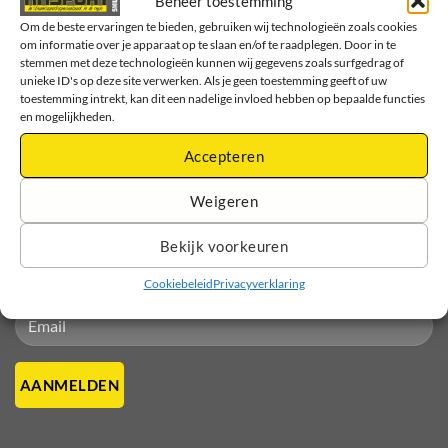
Beheer toestemming
Om de beste ervaringen te bieden, gebruiken wij technologieën zoals cookies
om informatie over je apparaat op te slaan en/of te raadplegen. Door in te
stemmen met deze technologieën kunnen wij gegevens zoals surfgedrag of
unieke ID's op deze site verwerken. Als je geen toestemming geeft of uw
toestemming intrekt, kan dit een nadelige invloed hebben op bepaalde functies
en mogelijkheden.
Accepteren
Volg ons!
Weigeren
Bekijk voorkeuren
Meld je aan voor onze nieuwsbrief. Lees als eerste over onze
Cookiebeleid
Privacyverklaring
nieuwe producten en aanbiedingen
Please leave this field empty.
Please leave this field empty.