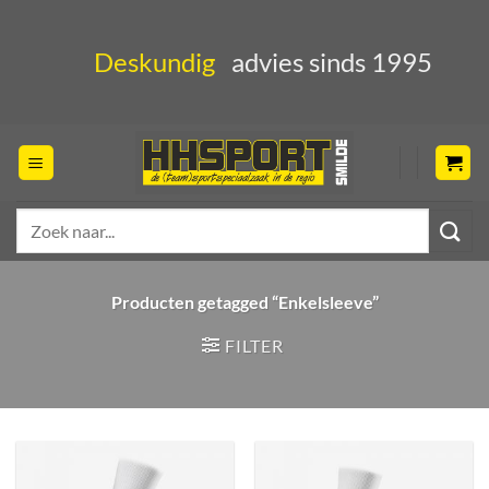
Ga
naar
Deskundig
advies sinds 1995
inhoud
Zoeken
naar:
Producten getagged “Enkelsleeve”
FILTER