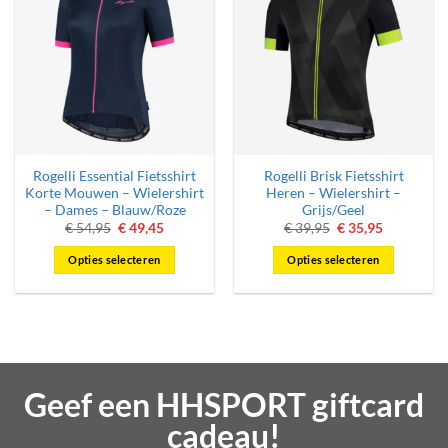
Rogelli Essential Fietsshirt
Rogelli Brisk Fietsshirt
Korte Mouwen – Wielershirt
Heren – Wielershirt –
– Dames – Blauw/Roze
Grijs/Geel
Oorspronkelijke
Huidige
Oorspronkelijke
Huidige
€
54,95
€
49,45
€
39,95
€
35,95
prijs
prijs
prijs
prijs
was:
is:
was:
is:
Opties selecteren
Opties selecteren
€ 54,95.
€ 49,45.
€ 39,95.
€ 35,95.
Dit
Dit
product
product
heeft
heeft
meerdere
meerdere
variaties.
variaties.
Deze
Deze
Geef een HHSPORT giftcard
optie
optie
cadeau!
kan
kan