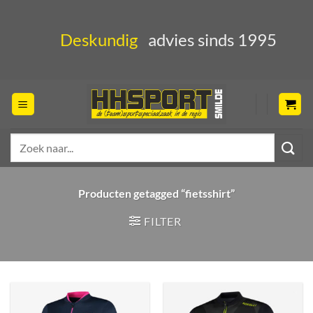
Ga
naar
Deskundig
advies sinds 1995
inhoud
Zoeken
naar:
Producten getagged “fietsshirt”
FILTER