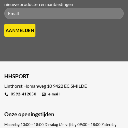
nieuwe producten en aanbiedingen
Please leave this field empty.
Please leave this field empty.
HHSPORT
Linthorst Homanweg 10 9422 EC SMILDE
0592-412050
e-mail
Onze openingstijden
Maandag 13:00 - 18:00
Dinsdag t/m vrijdag 09:00 - 18:00
Zaterdag