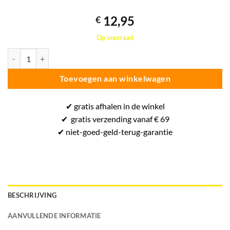
12,95
€
Op voorraad
Agiva Katoenen Polsband - Polsbandjes - Wit - One Size aantal
Toevoegen aan winkelwagen
✔
gratis
afhalen in de winkel
✔
gratis
verzending vanaf € 69
✔ niet-goed-
geld-terug-
garantie
BESCHRIJVING
AANVULLENDE INFORMATIE