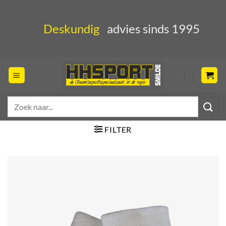
Ga
naar
Deskundig
advies sinds 1995
inhoud
Zoeken
naar:
FILTER