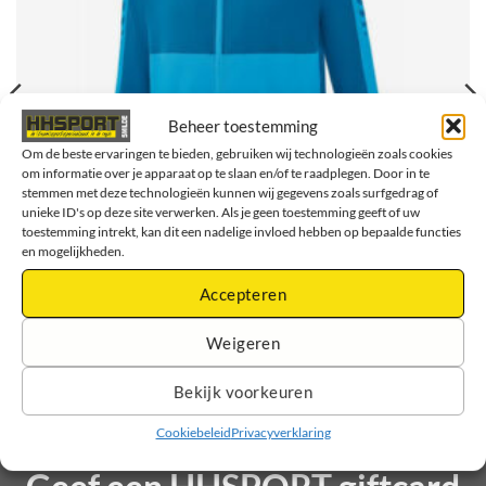
Beheer toestemming
Om de beste ervaringen te bieden, gebruiken wij technologieën zoals cookies
om informatie over je apparaat op te slaan en/of te raadplegen. Door in te
stemmen met deze technologieën kunnen wij gegevens zoals surfgedrag of
unieke ID's op deze site verwerken. Als je geen toestemming geeft of uw
toestemming intrekt, kan dit een nadelige invloed hebben op bepaalde functies
en mogelijkheden.
Accepteren
Erima Gymnastiekvereniging D.O.S. Zuidwolde Six Wings
Trainingsjack – Junioren – Curaçao/Blauw
Weigeren
€
45,25
Opties selecteren
Bekijk voorkeuren
Dit
product
Cookiebeleid
Privacyverklaring
heeft
meerdere