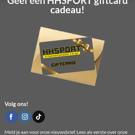
Geef een HHSPORT giftcard
variaties.
cadeau!
Deze
optie
kan
gekozen
worden
op
de
productpagina
Volg ons!
Meld je aan voor onze nieuwsbrief. Lees als eerste over onze