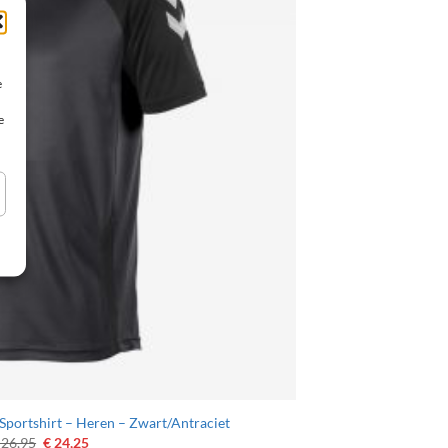
e
e
Sportshirt – Heren – Zwart/Antraciet
Oorspronkelijke
Huidige
26,95
€
24,25