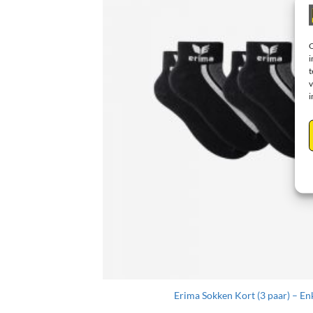
O
i
t
v
i
nioren
Erima Sokken Kort (3 paar) – E