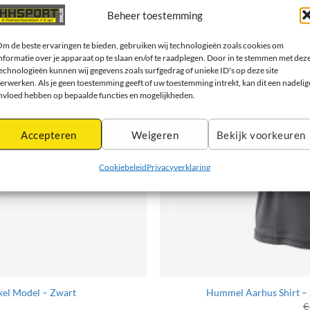
Beheer toestemming
m de beste ervaringen te bieden, gebruiken wij technologieën zoals cookies om
nformatie over je apparaat op te slaan en/of te raadplegen. Door in te stemmen met dez
echnologieën kunnen wij gegevens zoals surfgedrag of unieke ID's op deze site
erwerken. Als je geen toestemming geeft of uw toestemming intrekt, kan dit een nadelig
nvloed hebben op bepaalde functies en mogelijkheden.
Accepteren
Weigeren
Bekijk voorkeuren
Cookiebeleid
Privacyverklaring
nkel Model – Zwart
Hummel Aarhus Shirt – 
€