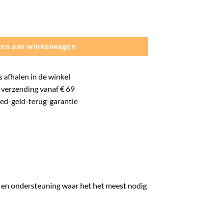
aar) - Unisex - Wit aantal
en aan winkelwagen
s
afhalen in de winkel
verzending vanaf € 69
oed-
geld-terug-
garantie
g en ondersteuning waar het het meest nodig