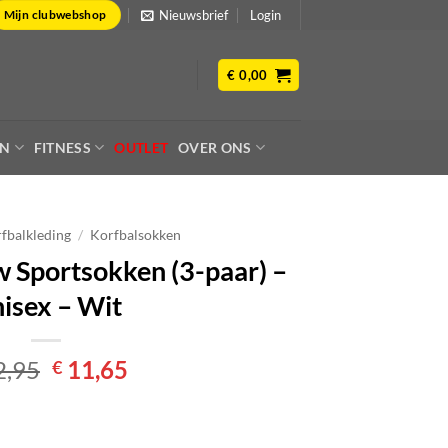
Nieuwsbrief
Login
Mijn clubwebshop
€
0,00
EN
FITNESS
OUTLET
OVER ONS
fbalkleding
/
Korfbalsokken
 Sportsokken (3-paar) –
isex – Wit
Oorspronkelijke
Huidige
2,95
11,65
€
prijs
prijs
was:
is:
€ 12,95.
€ 11,65.