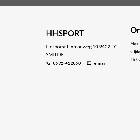
On
HHSPORT
Maan
Linthorst Homanweg 10 9422 EC
vrijd
SMILDE
16:0
0592-412050
e-mail