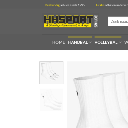
Ga
Deskundig
advies sinds 1995
Gratis
afhalen in 
naar
inhoud
Zoeken
naar:
HOME
HANDBAL
VOLLEYBAL
V