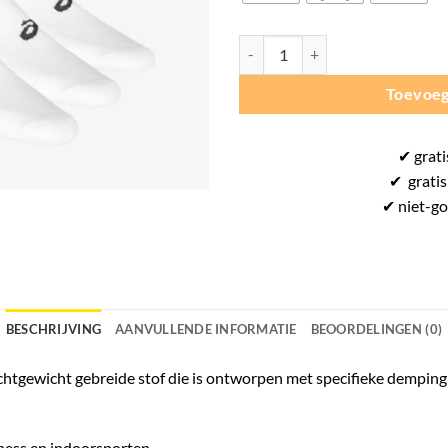
Asics 3PPK Crew Sportsokken (3-p
Toevoeg
✔
grati
✔
gratis
✔ niet-g
BESCHRIJVING
AANVULLENDE INFORMATIE
BEOORDELINGEN (0)
chtgewicht gebreide stof die is ontworpen met specifieke dempin
tness en indoorsporten.