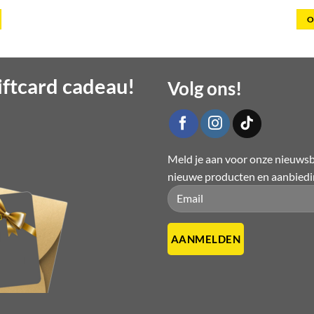
O
ftcard cadeau!
Volg ons!
Meld je aan voor onze nieuwsbr
nieuwe producten en aanbied
Please leave this field empty.
Please leave this field empty.