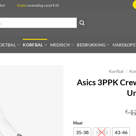
de winkel
Gratis
verzending vanaf € 69
OETBAL
KORFBAL
MEDISCH
BEDRUKKING
HARDLOP
Korfbal
/
Kor
Asics 3PPK Crew
Un
1
€
Maat
35-38
39-42
43-46