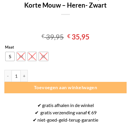
Korte Mouw – Heren- Zwart
Oorspronkelijke
Huidige
39,95
35,95
€
€
prijs
prijs
Maat
was:
is:
€ 39,95.
€ 35,95.
S
M
L
XL
Asics Core All Over Print SS - Sportshirt Korte Mouw - Heren- Zwart 
Toevoegen aan winkelwagen
✔
gratis
afhalen in de winkel
✔
gratis
verzending vanaf € 69
✔ niet-goed-
geld-terug-
garantie