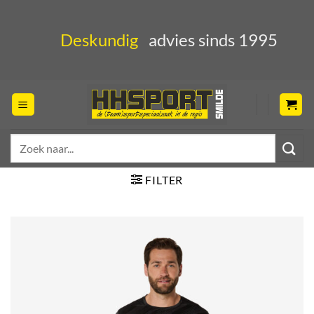
Ga
naar
Deskundig
advies sinds 1995
inhoud
Zoeken
naar:
FILTER