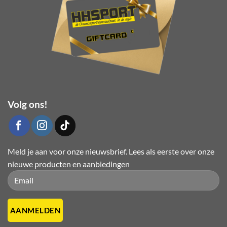
Volg ons!
Meld je aan voor onze nieuwsbrief. Lees als eerste over onze
nieuwe producten en aanbiedingen
Please leave this field empty.
Please leave this field empty.