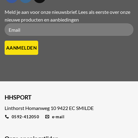
Meld je aan voor onze nieuwsbrief. Lees als eerste over onze
nieuwe producten en aanbiedingen
Please leave this field empty.
Please leave this field empty.
HHSPORT
Linthorst Homanweg 10 9422 EC SMILDE
0592-412050
e-mail