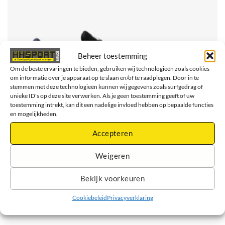
Beheer toestemming
Om de beste ervaringen te bieden, gebruiken wij technologieën zoals cookies
om informatie over je apparaat op te slaan en/of te raadplegen. Door in te
stemmen met deze technologieën kunnen wij gegevens zoals surfgedrag of
unieke ID's op deze site verwerken. Als je geen toestemming geeft of uw
toestemming intrekt, kan dit een nadelige invloed hebben op bepaalde functies
en mogelijkheden.
Accepteren
Weigeren
Asics Patriot 13 – Hardloopschoenen – Heren – Zwart/Blauw
Bekijk voorkeuren
Lees verder
Cookiebeleid
Privacyverklaring