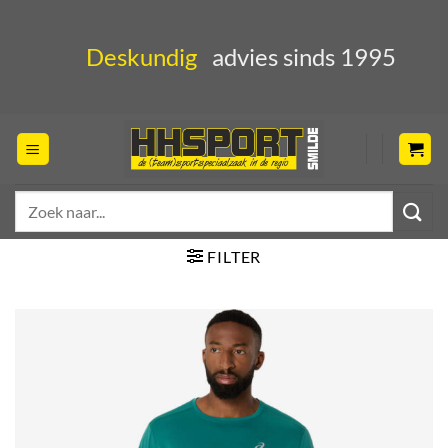
Ga
naar
Deskundig
advies sinds 1995
inhoud
Zoeken
naar:
FILTER