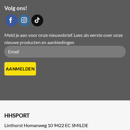
Volg ons!
Meld je aan voor onze nieuwsbrief. Lees als eerste over onze
nieuwe producten en aanbiedingen
Please leave this field empty.
Please leave this field empty.
HHSPORT
Linthorst Homanweg 10 9422 EC SMILDE