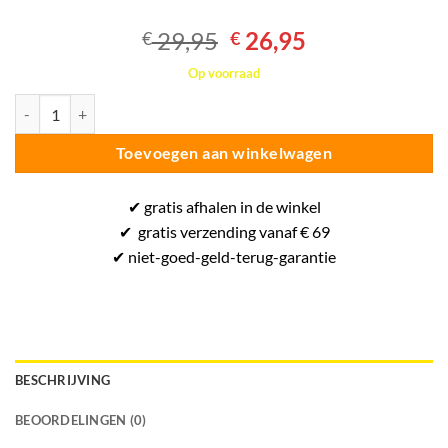
Oorspronkelijke
Huidige
29,95
26,95
€
€
prijs
prijs
Op voorraad
was:
is:
Beach Soccer voetbal - one size - Fluogeel aantal
€ 29,95.
€ 26,95.
Toevoegen aan winkelwagen
✔
gratis
afhalen in de winkel
✔
gratis
verzending vanaf € 69
✔ niet-goed-
geld-terug-
garantie
BESCHRIJVING
BEOORDELINGEN (0)