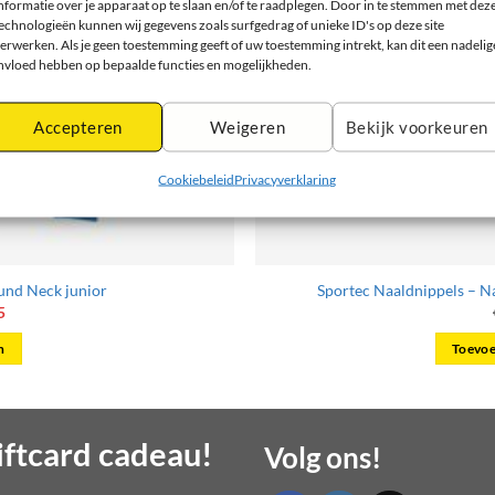
nformatie over je apparaat op te slaan en/of te raadplegen. Door in te stemmen met dez
echnologieën kunnen wij gegevens zoals surfgedrag of unieke ID's op deze site
erwerken. Als je geen toestemming geeft of uw toestemming intrekt, kan dit een nadelig
nvloed hebben op bepaalde functies en mogelijkheden.
Accepteren
Weigeren
Bekijk voorkeuren
Cookiebeleid
Privacyverklaring
und Neck junior
Sportec Naaldnippels – N
onkelijke
Huidige
5
prijs
is:
n
Toevoe
0.
€ 21,95.
t
ftcard cadeau!
Volg ons!
re
s.