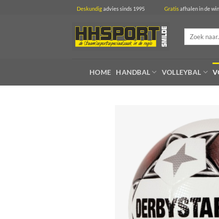
Ga
Deskundig
advies sinds 1995
Gratis
afhalen in 
naar
inhoud
Zoeken
naar:
HOME
HANDBAL
VOLLEYBAL
V