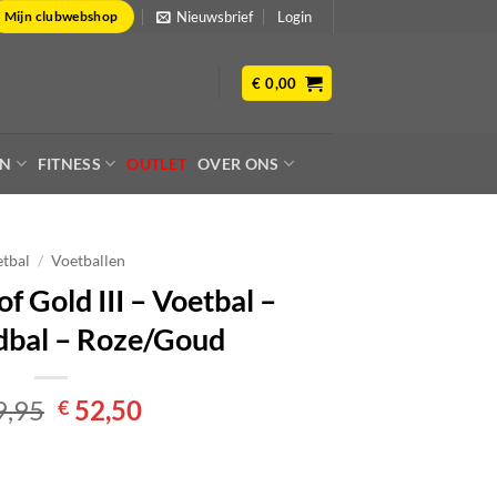
Nieuwsbrief
Login
Mijn clubwebshop
€
0,00
EN
FITNESS
OUTLET
OVER ONS
tbal
/
Voetballen
f Gold III – Voetbal –
dbal – Roze/Goud
Oorspronkelijke
Huidige
9,95
52,50
€
prijs
prijs
was:
is:
€ 69,95.
€ 52,50.