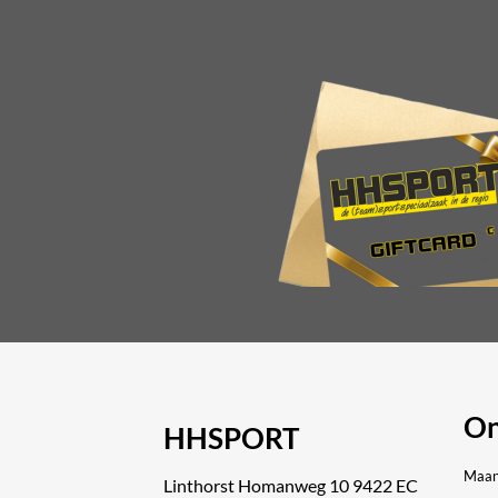
Deze
optie
kan
gekoze
worde
op
de
produc
On
HHSPORT
Maan
Linthorst Homanweg 10 9422 EC