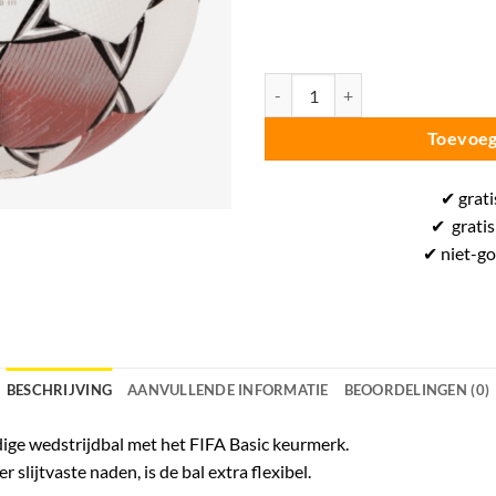
Derbystar Prof Gold III - Voetbal
Toevoeg
✔
grati
✔
gratis
✔ niet-g
BESCHRIJVING
AANVULLENDE INFORMATIE
BEOORDELINGEN (0)
ige wedstrijdbal met het FIFA Basic keurmerk.
 slijtvaste naden, is de bal extra flexibel.