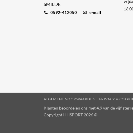
vrijd
SMILDE
16:0
0592-412050
e-mail
ALGEMENE VOORWAARDEN
PRIVACY & COOK
Klanten beoordelen ons met 4,9 van de vijf ster
Copyright HHSPORT 2026 ©