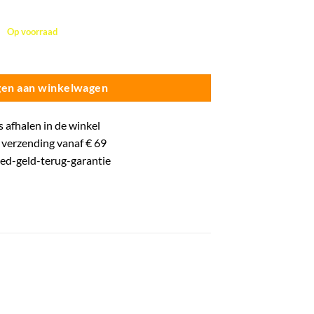
Op voorraad
 - Wedstrijdbal - Roze/Goud aantal
en aan winkelwagen
s
afhalen in de winkel
verzending vanaf € 69
oed-
geld-terug-
garantie