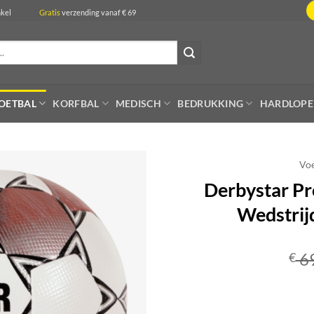
de winkel
Gratis
verzending vanaf € 69
OETBAL
KORFBAL
MEDISCH
BEDRUKKING
HARDLOP
Voe
Derbystar Pro
Wedstrij
6
€