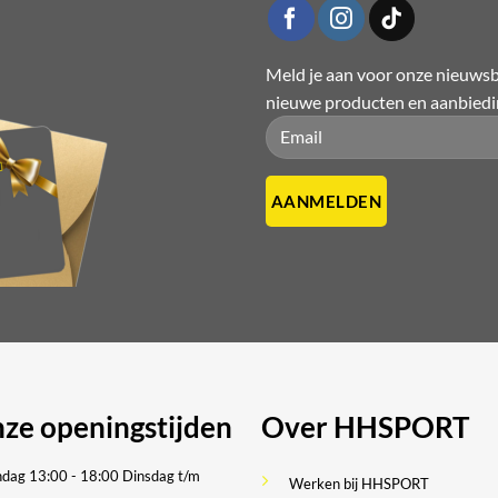
Meld je aan voor onze nieuwsbr
n
nieuwe producten en aanbied
n
Please leave this field empty.
Please leave this field empty.
tpagina
ze openingstijden
Over HHSPORT
dag 13:00 - 18:00
Dinsdag t/m
Werken bij HHSPORT