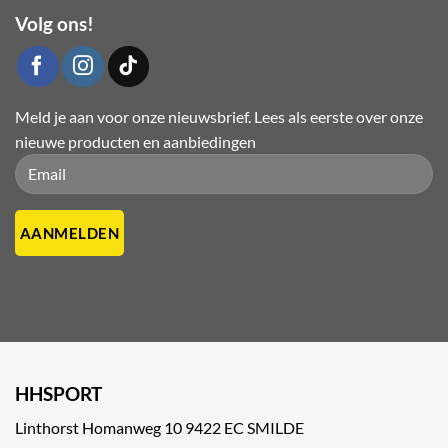
Volg ons!
Meld je aan voor onze nieuwsbrief. Lees als eerste over onze
nieuwe producten en aanbiedingen
Please leave this field empty.
Please leave this field empty.
HHSPORT
Linthorst Homanweg 10 9422 EC SMILDE