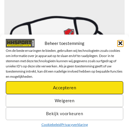
Beheer toestemming
Om de beste ervaringen te bieden, gebruiken wij technologieën zoals cookies
om informatie over je apparaat op te slaan en/of te raadplegen. Door in te
stemmen met deze technologieën kunnen wij gegevens zoals surfgedrag of
unieke ID's op deze site verwerken. Als je geen toestemming geeft of uw
toestemming intrekt, kan dit een nadelige invloed hebben op bepaalde functies
en mogelijkheden.
Accepteren
Weigeren
Bekijk voorkeuren
Mondkapjes – Mondmaskers – Met Bedrukking – per 5 stuks –
Wit
Cookiebeleid
Privacyverklaring