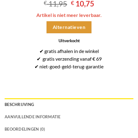
Oorspronkelijke
Huidige
11,95
10,75
€
€
prijs
prijs
Artikel is niet meer leverbaar.
was:
is:
€ 11,95.
€ 10,75.
Alternatieven
Uitverkocht
✔
gratis
afhalen in de winkel
✔
gratis
verzending vanaf € 69
✔ niet-goed-
geld-terug-
garantie
BESCHRIJVING
AANVULLENDE INFORMATIE
BEOORDELINGEN (0)