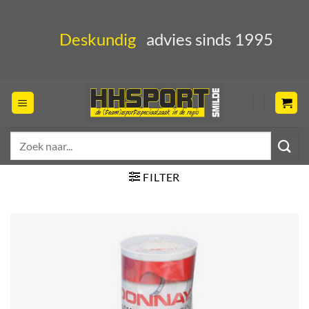
Ga
naar
Deskundig
advies sinds 1995
inhoud
Zoeken
naar:
FILTER