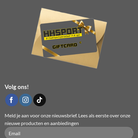
gekozen
worden
op
de
productpagina
Volg ons!
Meld je aan voor onze nieuwsbrief. Lees als eerste over onze
nieuwe producten en aanbiedingen
Please leave this field empty.
Please leave this field empty.