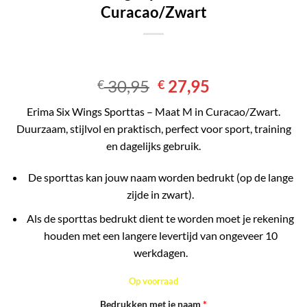
Curacao/Zwart
Oorspronkelijke
Huidige
30,95
27,95
€
€
prijs
prijs
Erima Six Wings Sporttas – Maat M in Curacao/Zwart.
was:
is:
Duurzaam, stijlvol en praktisch, perfect voor sport, training
€ 30,95.
€ 27,95.
en dagelijks gebruik.
De sporttas kan jouw naam worden bedrukt (op de lange
zijde in zwart).
Als de sporttas bedrukt dient te worden moet je rekening
houden met een langere levertijd van ongeveer 10
werkdagen.
Op voorraad
Bedrukken met je naam
*