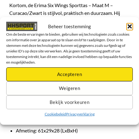
Kortom, de
Erima Six Wings Sporttas – Maat M –
Curacao/Zwart
is stijlvol, praktisch en duurzaam. Hij
biedt voldoende ruimte en comfort voor sporters die een
Beheer toestemming
veelzijdige en betrouwbare tas zoeken voor training,
Om de beste ervaringen te bieden, gebruiken wij technologieën zoals cookies
wedstrijden of dagelijks gebruik.
om informatie over je apparaat op te slaan en/of te raadplegen. Door in te
stemmen met deze technologieën kunnen wij gegevens zoals surfgedrag of
Optimale constructie voor zoveel mogelijk
unieke ID's op deze site verwerken. Als je geen toestemming geeft of uw
toestemming intrekt, kan dit een nadelige invloed hebben op bepaalde functies
opbergruimte
en mogelijkheden.
Zijvakken met geïntegreerd natvak en ventilatie
Accepteren
Speciaal gefixeerde draagriemen voor een langere
levensduur
Weigeren
Verstelbare schouderriem
Bekijk voorkeuren
Optimale veredelingsmogelijkheden
Cookiebeleid
Privacyverklaring
Materiaal: 100% 600D polyester
Afmeting: 61x29x28 (LxBxH)