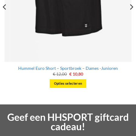
Hummel Euro Short – Sportbroek – Dames -Junioren
Oorspronkelijke
Huidige
€
12,00
€
10,80
prijs
prijs
was:
is:
Opties selecteren
€ 12,00.
€ 10,80.
Dit
product
heeft
meerdere
Geef een HHSPORT giftcard
variaties.
Deze
cadeau!
optie
kan