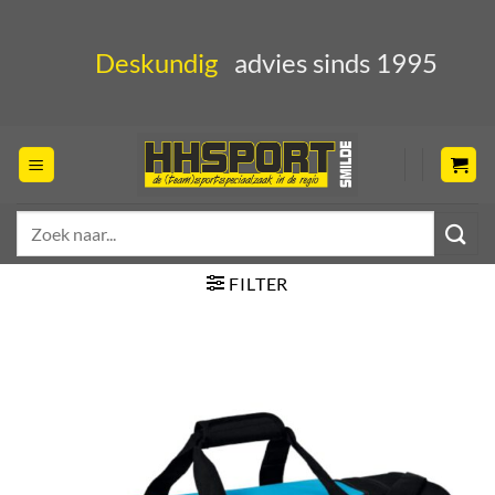
Ga
naar
Deskundig
advies sinds 1995
inhoud
Zoeken
naar:
FILTER