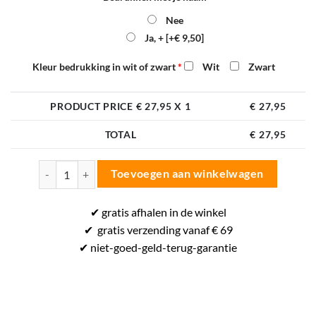
Nee
Ja, +
[+€ 9,50]
Kleur bedrukking in wit of zwart
*
Wit
Zwart
PRODUCT PRICE €
27,95
X 1
€
27,95
TOTAL
€
27,95
Erima Six Wings Sporttas - Maat M - Curacao/Zwart aantal
Toevoegen aan winkelwagen
✔
gratis
afhalen in de winkel
✔
gratis
verzending vanaf € 69
✔ niet-goed-
geld-terug-
garantie