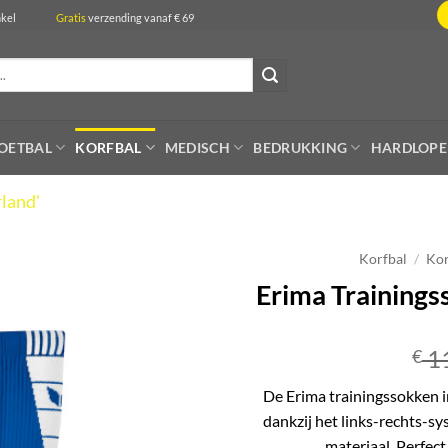
de winkel
Gratis
verzending vanaf € 69
OETBAL
KORFBAL
MEDISCH
BEDRUKKING
HARDLOP
land'
Korfbal
/
Kor
Erima Training
1
€
De Erima trainingssokken i
dankzij het links-rechts-s
materiaal. Perfect