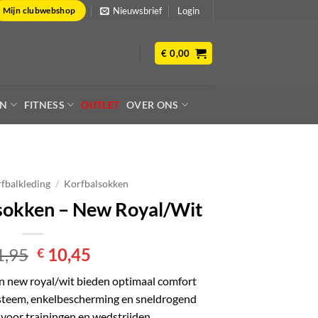
Nieuwsbrief
Login
Mijn clubwebshop
€
0,00
EN
FITNESS
OUTLET
OVER ONS
fbalkleding
/
Korfbalsokken
ssokken – New Royal/Wit
Oorspronkelijke
Huidige
1,95
10,45
€
prijs
prijs
n new royal/wit bieden optimaal comfort
was:
is:
ysteem, enkelbescherming en sneldrogend
€ 11,95.
€ 10,45.
 voor trainingen en wedstrijden.