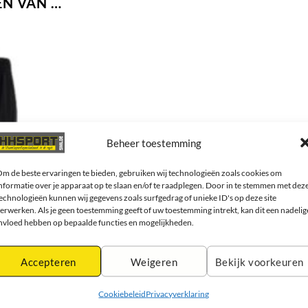
N VAN …
Beheer toestemming
m de beste ervaringen te bieden, gebruiken wij technologieën zoals cookies om
nformatie over je apparaat op te slaan en/of te raadplegen. Door in te stemmen met dez
echnologieën kunnen wij gegevens zoals surfgedrag of unieke ID's op deze site
erwerken. Als je geen toestemming geeft of uw toestemming intrekt, kan dit een nadelig
nvloed hebben op bepaalde functies en mogelijkheden.
Accepteren
Weigeren
Bekijk voorkeuren
Cookiebeleid
Privacyverklaring