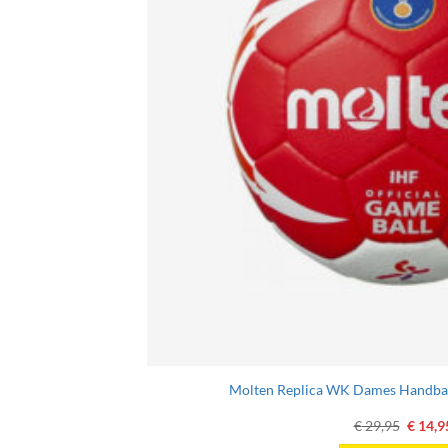
de
produc
schermer
Molten Replica WK Dames Handbal 
Oorspr
€
29,95
€
14,9
prijs