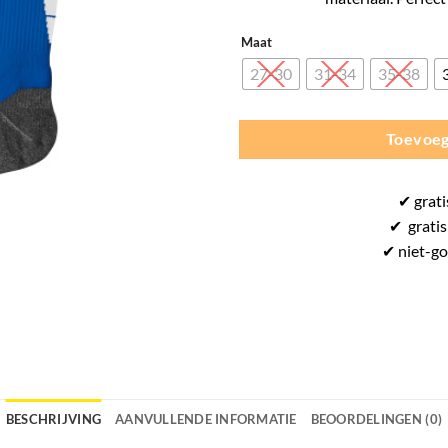
Maat
27-30
31-34
35-38
Toevoeg
✔
grati
✔
gratis
✔ niet-g
BESCHRIJVING
AANVULLENDE INFORMATIE
BEOORDELINGEN (0)