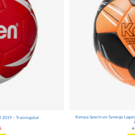
tpagina
Kempa Spectrum Synergy Lagand
2019 – Trainingsbal
onkelijke
Huidige
5
€
prijs