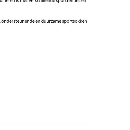
bineren is met verschillende sporttenues en
ele, ondersteunende en duurzame sportsokken