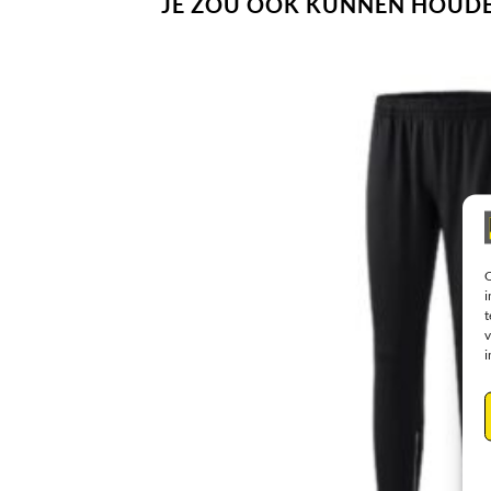
JE ZOU OOK KUNNEN HOUDE
O
i
t
v
i