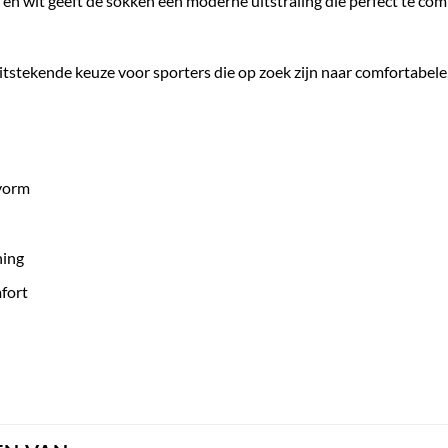
en wit geeft de sokken een moderne uitstraling die perfect te com
uitstekende keuze voor sporters die op zoek zijn naar comfortab
svorm
ning
fort