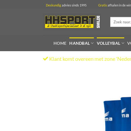
Ga
Deskundig
advies sinds 1995
Gratis
afhalen in 
naar
inhoud
Zoeken
naar:
HOME
HANDBAL
VOLLEYBAL
V
Klant komt overeen met zone 'Neder