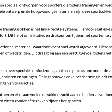
ijn speciaal ontworpen voor sporters die tijdens trainingen en w
nele ontwerp en de hoogwaardige materialen zijn deze sportsokken 
trainingssokken is het links-rechts-systeem. Hierdoor sluit elke s
rt. Dit helpt om irritaties en drukpunten tijdens het sporten te 
tioneel materiaal, waardoor vocht snel wordt afgevoerd. Hierdoor
gen of wedstrijden. Dit draagt bij aan een prettig gevoel tijdens he
ken over speciale comfortzones, zoals een pluchezone onder de zo
, sprinten en springen. De ingebouwde enkelbescherming biedt ex
ngen en draaiacties.
toen en elastaan voelen de sokken zacht aan en bieden ze voldoend
d zitten zonder af te zakken tijdens het sporten.