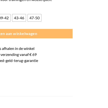
39-42
43-46
47-50
en aan winkelwagen
s
afhalen in de winkel
verzending vanaf € 69
oed-
geld-terug-
garantie