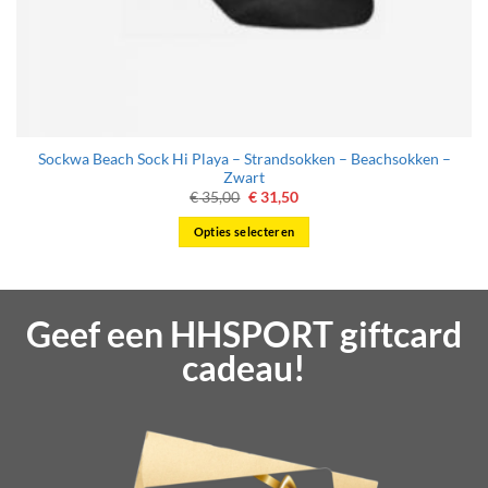
Sockwa Beach Sock Hi Playa – Strandsokken – Beachsokken –
Zwart
Oorspronkelijke
Huidige
€
35,00
€
31,50
prijs
prijs
was:
is:
Opties selecteren
€ 35,00.
€ 31,50.
Dit
product
heeft
Geef een HHSPORT giftcard
meerdere
variaties.
cadeau!
Deze
optie
kan
gekozen
worden
op