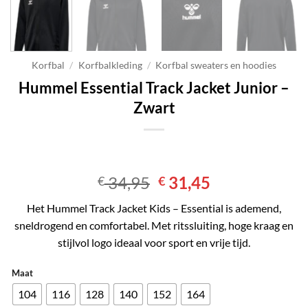
Korfbal
/
Korfbalkleding
/
Korfbal sweaters en hoodies
Hummel Essential Track Jacket Junior –
Zwart
Oorspronkelijke
Huidige
34,95
31,45
€
€
prijs
prijs
Het Hummel Track Jacket Kids – Essential is ademend,
was:
is:
sneldrogend en comfortabel. Met ritssluiting, hoge kraag en
€ 34,95.
€ 31,45.
stijlvol logo ideaal voor sport en vrije tijd.
Maat
104
116
128
140
152
164