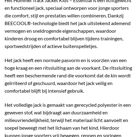
Het Hummel Track Jacket Kids – Essential is een lichtgewicht
en functioneel jack, speciaal ontworpen voor jonge sporters
die comfort, stijl en prestaties willen combineren. Dankzij
BEECOOL®-technologie biedt het jack uitstekend ademend
vermogen en sneldrogende eigenschappen, waardoor
kinderen droog en comfortabel blijven tijdens trainingen,
sportwedstrijden of actieve buitenspelletjes.
Het jack heeft een normale pasvorm en is voorzien van een
hoge kraag en een ritssluiting aan de voorkant. De ritssluiting
heeft een beschermende rand die voorkomt dat de kin wordt
geïrriteerd of geschuurd, waardoor het jack veilig en
comfortabel blijft bij intensief gebruik.
Het volledige jack is gemaakt van gerecycled polyester in een
geweven stof, wat bijdraagt aan duurzaamheid en
milieuvriendelijkheid, terwijl het materiaal licht aanvoelt en
soepel beweegt met het lichaam van het kind. Hierdoor
kunnen jonge sporters vrij bewegen, rennen en springen