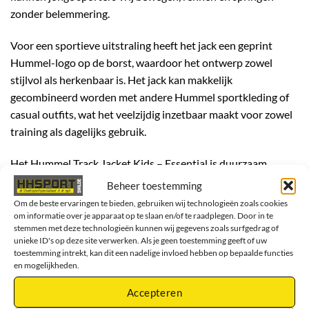
zonder belemmering.
Voor een sportieve uitstraling heeft het jack een geprint
Hummel-logo op de borst, waardoor het ontwerp zowel
stijlvol als herkenbaar is. Het jack kan makkelijk
gecombineerd worden met andere Hummel sportkleding of
casual outfits, wat het veelzijdig inzetbaar maakt voor zowel
training als dagelijks gebruik.
Het Hummel Track Jacket Kids – Essential is duurzaam,
behoudt zijn vorm en kleur, en kan tegen intensief gebruik en
Beheer toestemming
veelvuldig wassen. Dankzij het ademende materiaal, de
Om de beste ervaringen te bieden, gebruiken wij technologieën zoals cookies
sneldrogende eigenschappen en de comfortabele pasvorm is
om informatie over je apparaat op te slaan en/of te raadplegen. Door in te
stemmen met deze technologieën kunnen wij gegevens zoals surfgedrag of
dit jack een betrouwbare keuze voor kinderen die actief bezig
unieke ID's op deze site verwerken. Als je geen toestemming geeft of uw
zijn en tegelijkertijd stijlvol voor de dag willen komen.
toestemming intrekt, kan dit een nadelige invloed hebben op bepaalde functies
en mogelijkheden.
Kortom, het Hummel Track Jacket Kids – Essential biedt een
Accepteren
perfecte combinatie van comfort, ademend vermogen,