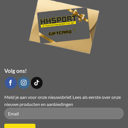
gekozen
worden
op
de
productpagina
Volg ons!
Meld je aan voor onze nieuwsbrief. Lees als eerste over onze
nieuwe producten en aanbiedingen
Please leave this field empty.
Please leave this field empty.