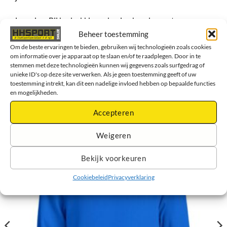
Levering: Bij bedrukking rekening houden met een
langere levertijd van ongeveer 5-7 werkdagen
Beheer toestemming
Om de beste ervaringen te bieden, gebruiken wij technologieën zoals cookies
om informatie over je apparaat op te slaan en/of te raadplegen. Door in te
stemmen met deze technologieën kunnen wij gegevens zoals surfgedrag of
unieke ID's op deze site verwerken. Als je geen toestemming geeft of uw
toestemming intrekt, kan dit een nadelige invloed hebben op bepaalde functies
GERELATEERDE PRODUCTEN
en mogelijkheden.
Accepteren
Weigeren
Bekijk voorkeuren
Cookiebeleid
Privacyverklaring