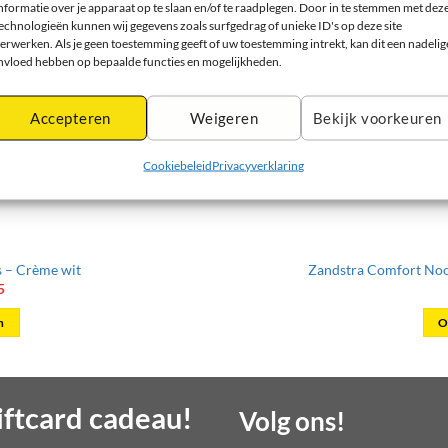
nformatie over je apparaat op te slaan en/of te raadplegen. Door in te stemmen met dez
echnologieën kunnen wij gegevens zoals surfgedrag of unieke ID's op deze site
erwerken. Als je geen toestemming geeft of uw toestemming intrekt, kan dit een nadelig
nvloed hebben op bepaalde functies en mogelijkheden.
Accepteren
Weigeren
Bekijk voorkeuren
Cookiebeleid
Privacyverklaring
s – Crème wit
Zandstra Comfort Noo
onkelijke
Huidige
5
prijs
is:
n
O
5.
€ 21,55.
t
ftcard cadeau!
Volg ons!
re
s.