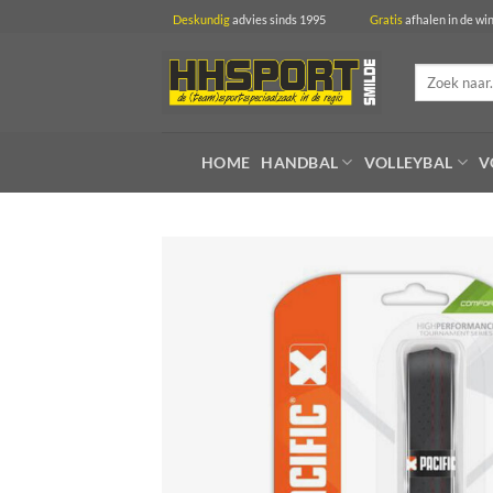
Ga
Deskundig
advies sinds 1995
Gratis
afhalen in 
naar
inhoud
Zoeken
naar:
HOME
HANDBAL
VOLLEYBAL
V