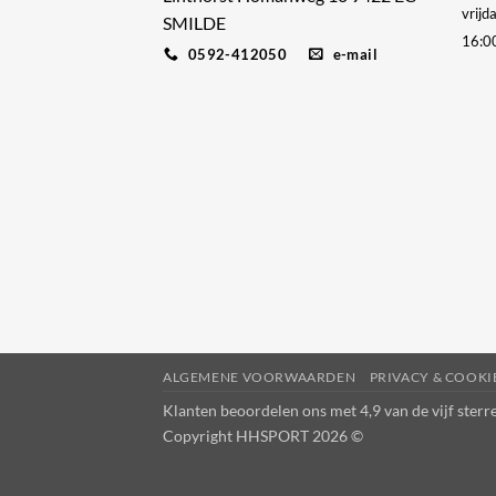
vrijd
SMILDE
16:0
0592-412050
e-mail
ALGEMENE VOORWAARDEN
PRIVACY & COOK
Klanten beoordelen ons met 4,9 van de vijf ster
Copyright HHSPORT 2026 ©