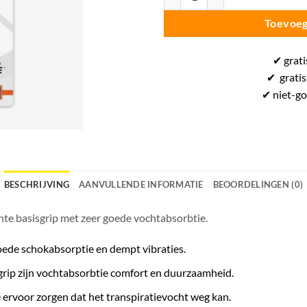
Toevoeg
✔
grati
✔
gratis
✔ niet-g
BESCHRIJVING
AANVULLENDE INFORMATIE
BEOORDELINGEN (0)
ente basisgrip met zeer goede vochtabsorbtie.
oede schokabsorptie en dempt vibraties.
ip zijn vochtabsorbtie comfort en duurzaamheid.
ie ervoor zorgen dat het transpiratievocht weg kan.