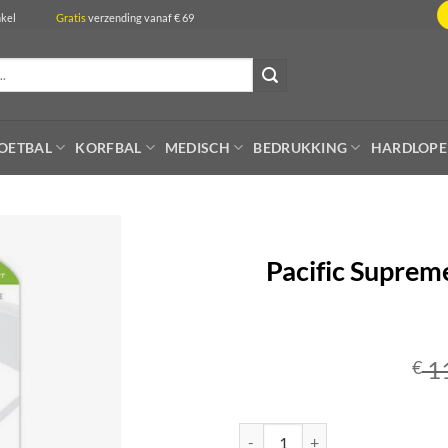
de winkel
Gratis
verzending vanaf € 69
OETBAL
KORFBAL
MEDISCH
BEDRUKKING
HARDLOP
Pacific Supreme
1
€
Pacific Supreme Grip Black - Gripl