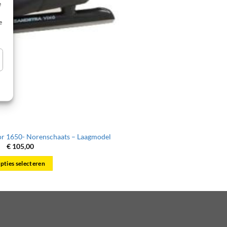
e
e
r 1650- Norenschaats – Laagmodel
€
105,00
pties selecteren
Dit
product
heeft
meerdere
variaties.