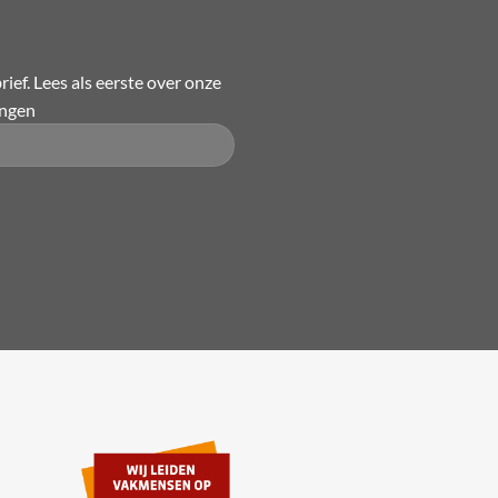
Deze
optie
kan
ief. Lees als eerste over onze
gekozen
ingen
worden
op
de
productpagina