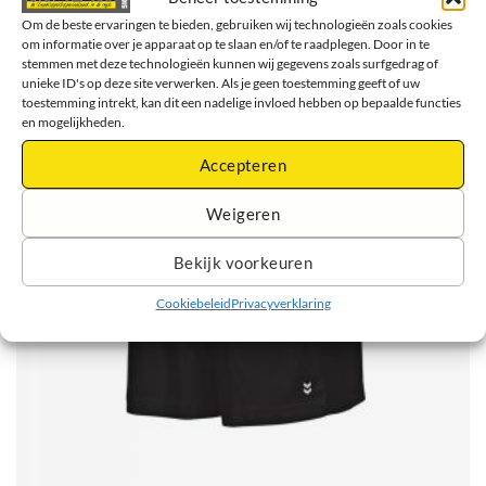
Om de beste ervaringen te bieden, gebruiken wij technologieën zoals cookies
GERELATEERDE PRODUCTEN
om informatie over je apparaat op te slaan en/of te raadplegen. Door in te
stemmen met deze technologieën kunnen wij gegevens zoals surfgedrag of
unieke ID's op deze site verwerken. Als je geen toestemming geeft of uw
toestemming intrekt, kan dit een nadelige invloed hebben op bepaalde functies
en mogelijkheden.
Accepteren
Weigeren
Bekijk voorkeuren
Cookiebeleid
Privacyverklaring