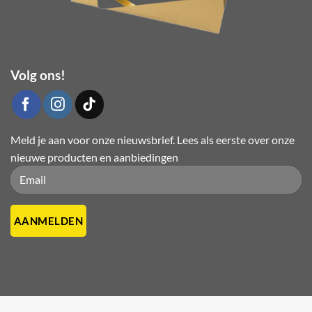
Volg ons!
Meld je aan voor onze nieuwsbrief. Lees als eerste over onze
nieuwe producten en aanbiedingen
Please leave this field empty.
Please leave this field empty.