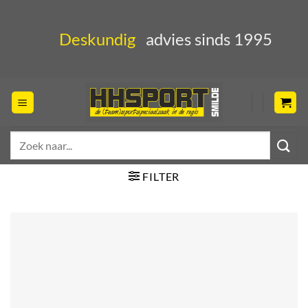
Ga
naar
Deskundig
advies sinds 1995
inhoud
Zoeken
naar:
FILTER