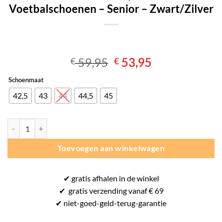
Voetbalschoenen – Senior – Zwart/Zilver
Oorspronkelijke
Huidige
59,95
53,95
€
€
prijs
prijs
Schoenmaat
was:
is:
€ 59,95.
€ 53,95.
42,5
43
44
44,5
45
Puma Future Play FG/AG - Voetbalschoenen - Senior - Zwart/Zilver aa
Toevoegen aan winkelwagen
✔
gratis
afhalen in de winkel
✔
gratis
verzending vanaf € 69
✔ niet-goed-
geld-terug-
garantie