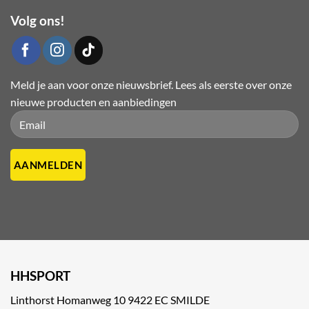
Volg ons!
Meld je aan voor onze nieuwsbrief. Lees als eerste over onze
nieuwe producten en aanbiedingen
Please leave this field empty.
Please leave this field empty.
HHSPORT
Linthorst Homanweg 10 9422 EC SMILDE