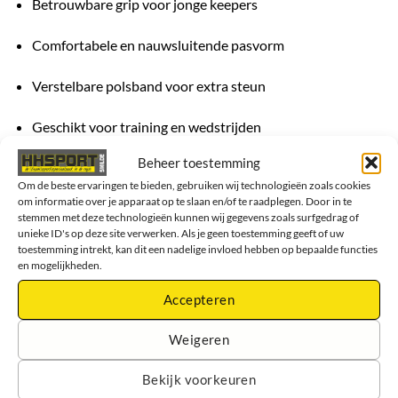
Betrouwbare grip voor jonge keepers
Comfortabele en nauwsluitende pasvorm
Verstelbare polsband voor extra steun
Geschikt voor training en wedstrijden
Beheer toestemming
Duurzaam materiaal voor regelmatig gebruik
Om de beste ervaringen te bieden, gebruiken wij technologieën zoals cookies
om informatie over je apparaat op te slaan en/of te raadplegen. Door in te
Kortom, de Reusch Attrakt Silver Junior 2025
stemmen met deze technologieën kunnen wij gegevens zoals surfgedrag of
keepershandschoenen zijn een uitstekende keuze voor jonge
unieke ID's op deze site verwerken. Als je geen toestemming geeft of uw
toestemming intrekt, kan dit een nadelige invloed hebben op bepaalde functies
keepers die hun spel willen verbeteren met comfortabele,
en mogelijkheden.
stevige en betrouwbare handschoenen.
Accepteren
Weigeren
GERELATEERDE PRODUCTEN
Bekijk voorkeuren