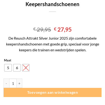
Keepershandschoenen
Oorspronkelijke
Huidige
29,95
27,95
€
€
prijs
prijs
De Reusch Attrakt Silver Junior 2025 zijn comfortabele
was:
is:
keepershandschoenen met goede grip, speciaal voor jonge
€ 29,95.
€ 27,95.
keepers die trainen en wedstrijden spelen.
Maat
5
6
7
Reusch Attrakt Silver Junior Keepershandschoenen aantal
Toevoegen aan winkelwagen