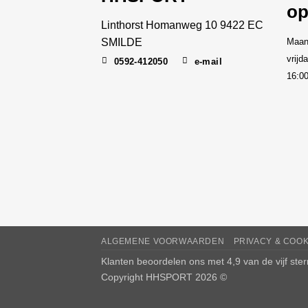
op
Linthorst Homanweg 10 9422 EC
SMILDE
Maan
vrijd
0592-412050
e-mail
16:0
ALGEMENE VOORWAARDEN
PRIVACY & COO
Klanten beoordelen ons met 4,9 van de vijf ste
Copyright HHSPORT 2026 ©