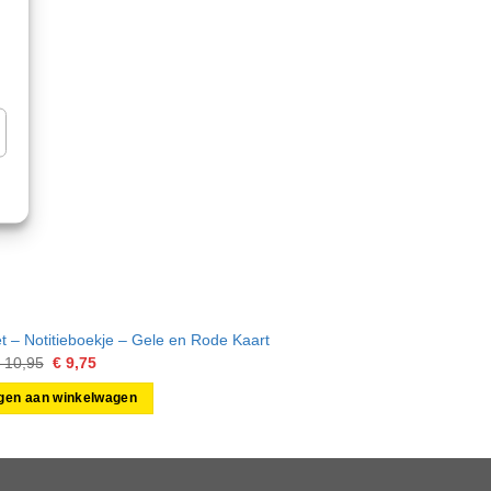
n
t – Notitieboekje – Gele en Rode Kaart
Hummel 
Oorspronkelijke
Huidige
10,95
€
9,75
prijs
prijs
was:
is:
gen aan winkelwagen
€ 10,95.
€ 9,75.