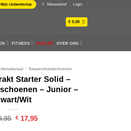
Nieuwsbrief
Login
Mijn clubwebshop
€
0,00
EN
FITNESS
OUTLET
OVER ONS
ctiemateriaal
/
Keepershandschoenen
akt Starter Solid –
schoenen – Junior –
wart/Wit
Oorspronkelijke
Huidige
,95
17,95
€
prijs
prijs