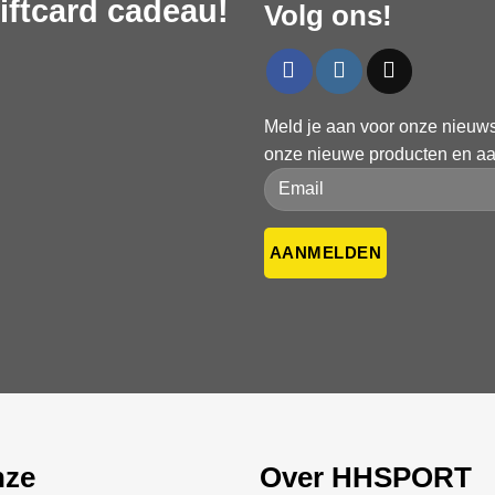
ftcard cadeau!
Volg ons!
ere
s.
Meld je aan voor onze nieuwsb
en
onze nieuwe producten en a
n
Please leave this field empty.
Please leave this field empty.
tpagina
nze
Over HHSPORT