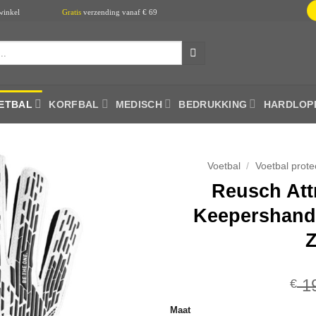
in de winkel
Gratis
verzending vanaf € 69
ETBAL
KORFBAL
MEDISCH
BEDRUKKING
HARDLOP
Voetbal
/
Voetbal prote
Reusch Attr
Keepershand
Z
19
€
Maat