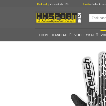
Ga
Deskundig
advies sinds 1995
Gratis
afhalen 
naar
inhoud
Zoeken
naar:
HOME
HANDBAL
VOLLEYBAL
VO