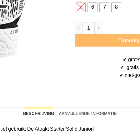
5
6
7
8
Reusch Attrakt Starter Solid -
Toevoeg
✔
grati
✔
gratis
✔ niet-g
BESCHRIJVING
AANVULLENDE INFORMATIE
ief gebruik: De Attrakt Starter Solid Junior!