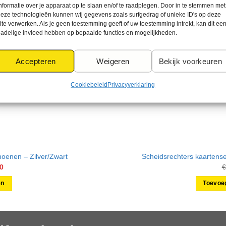
nformatie over je apparaat op te slaan en/of te raadplegen. Door in te stemmen met
eze technologieën kunnen wij gegevens zoals surfgedrag of unieke ID's op deze
ite verwerken. Als je geen toestemming geeft of uw toestemming intrekt, kan dit ee
adelige invloed hebben op bepaalde functies en mogelijkheden.
Accepteren
Weigeren
Bekijk voorkeuren
Cookiebeleid
Privacyverklaring
hoenen – Zilver/Zwart
Scheidsrechters kaartense
onkelijke
Huidige
0
€
prijs
is:
en
Toevoe
5.
€ 67,50.
t