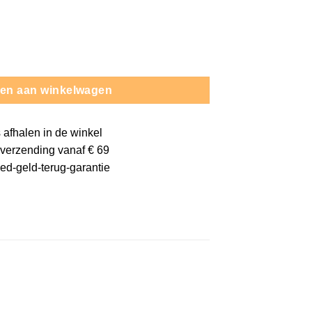
was:
is:
€ 19,95.
€ 17,95.
 Keepershandschoenen - Junior - Zwart/Wit aantal
en aan winkelwagen
s
afhalen in de winkel
verzending vanaf € 69
oed-
geld-terug-
garantie