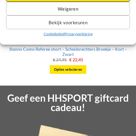
Weigeren
Bekijk voorkeuren
Cookiebeleid
Privacyverklaring
Stanno Como Referee short – Scheidsrechters Broekje – Kort –
Zwart
Oorspronkelijke
Huidige
€
24,95
€
22,45
prijs
prijs
was:
is:
Opties selecteren
€ 24,95.
€ 22,45.
Dit
product
heeft
Geef een HHSPORT giftcard
meerdere
variaties.
cadeau!
Deze
optie
kan
gekozen
worden