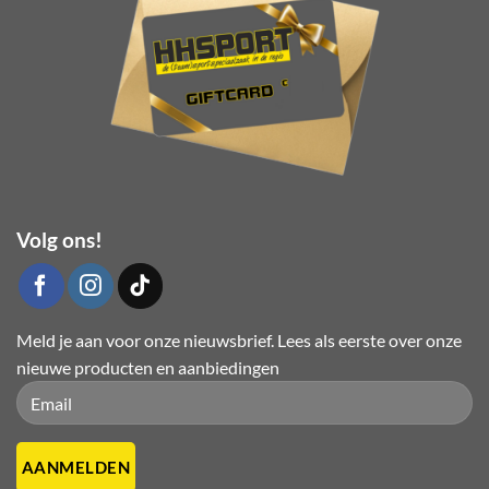
op
de
productpagina
Volg ons!
Meld je aan voor onze nieuwsbrief. Lees als eerste over onze
nieuwe producten en aanbiedingen
Please leave this field empty.
Please leave this field empty.