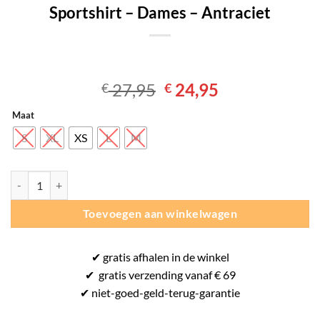
Sportshirt – Dames – Antraciet
Oorspronkelijke
Huidige
27,95
24,95
€
€
prijs
prijs
Maat
was:
is:
€ 27,95.
€ 24,95.
S
XL
XS
L
M
Stanno Functionals Workout Tee Ladies - Sportshirt - Dames - Antraci
Toevoegen aan winkelwagen
✔
gratis
afhalen in de winkel
✔
gratis
verzending vanaf € 69
✔ niet-goed-
geld-terug-
garantie