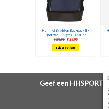
Hummel Brighton Backpack II –
H
Sporttas – Rugtas – Marine
Oorspronkelijke
Huidige
€
28,95
€
25,95
prijs
prijs
was:
is:
Select options
€ 28,95.
€ 25,95.
Geef een HHSPORT gi
O
i
t
v
i