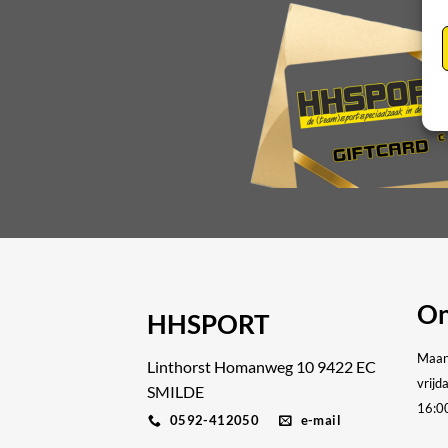
On
HHSPORT
Maan
Linthorst Homanweg 10 9422 EC
vrijd
SMILDE
16:0
0592-412050
e-mail