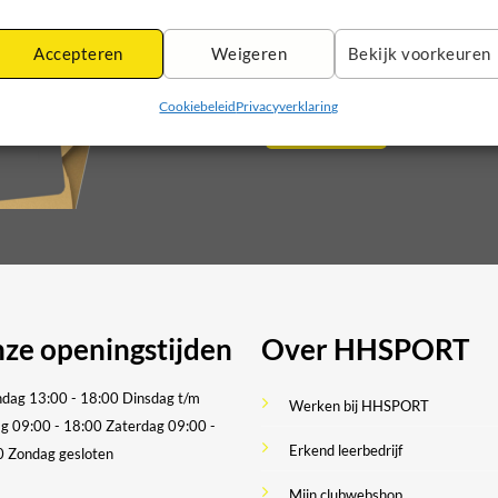
nieuwe producten en aanbied
Please leave this field empty.
Please leave this field empty.
Accepteren
Weigeren
Bekijk voorkeuren
Cookiebeleid
Privacyverklaring
ze openingstijden
Over HHSPORT
dag 13:00 - 18:00
Dinsdag t/m
Werken bij HHSPORT
ag 09:00 - 18:00
Zaterdag 09:00 -
Erkend leerbedrijf
0
Zondag gesloten
Mijn clubwebshop