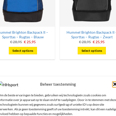
ummel Brighton Backpack II –
Hummel Brighton Backpack II 
Sporttas – Rugtas – Blauw
Sporttas – Rugtas – Zwart
Oorspronkelijke
Huidige
Oorspronkelij
Huidig
€
28,95
€
25,95
€
28,95
€
25,95
prijs
prijs
prijs
prijs
was:
is:
was:
is:
Select options
Select options
€ 28,95.
€ 25,95.
€ 28,95.
€ 25,95
Beheer toestemming
ftcard cadeau!
Volg ons!
m de beste ervaringen te bieden, gebruiken wij technologieën zoals cookies om
nformatie over je apparaat op te slaan en/of te raadplegen. Door in te stemmen met dez
echnologieën kunnen wij gegevens zoals surfgedrag of unieke ID's op deze site
erwerken. Als je geen toestemming geeft of uw toestemming intrekt, kan dit een nadelig
nvloed hebben op bepaalde functies en mogelijkheden.
Meld je aan voor onze nieuwsbr