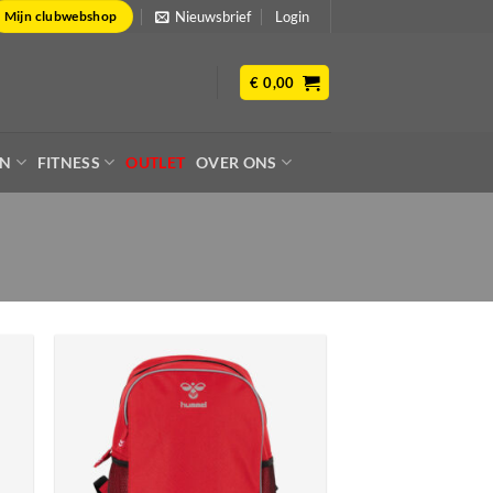
Nieuwsbrief
Login
Mijn clubwebshop
€
0,00
EN
FITNESS
OUTLET
OVER ONS