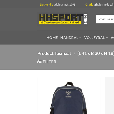
Ga
Deskundig
advies sinds 1995
Gratis
afhalen in 
naar
inhoud
Zoeken
naar:
HOME
HANDBAL
VOLLEYBAL
V
Product Tasmaat
/
(L 41 x B 30 x H 18
FILTER