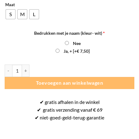
Maat
S
M
L
Bedrukken met je naam (kleur- wit)
*
Nee
Ja, +
[+€ 7,50]
Hummel Cirkeltijgers Authentic Trainingsjack Dames aantal
Toevoegen aan winkelwagen
✔
gratis
afhalen in de winkel
✔
gratis
verzending vanaf € 69
✔ niet-goed-
geld-terug-
garantie