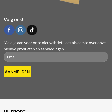
Volg ons!
Meld je aan voor onze nieuwsbrief. Lees als eerste over onze
nieuwe producten en aanbiedingen
Please leave this field empty.
Please leave this field empty.
HHSPORT