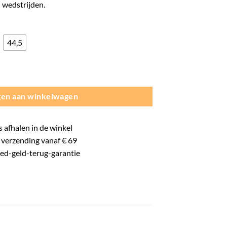
wedstrijden.
44,5
oorschoenen - Heren- Zwart aantal
en aan winkelwagen
s
afhalen in de winkel
verzending vanaf € 69
oed-
geld-terug-
garantie