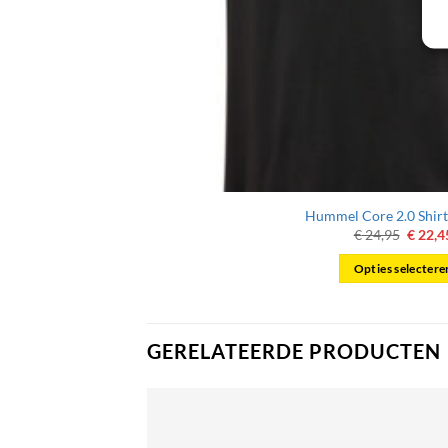
Hummel Core 2.0 Shirt
Oorspr
€
24,95
€
22,4
prijs
was:
Opties selectere
€ 24,9
Dit
produc
heeft
GERELATEERDE PRODUCTEN
meerde
variatie
Deze
optie