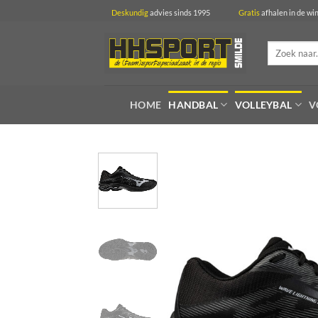
Ga
Deskundig
advies sinds 1995
Gratis
afhalen in 
naar
inhoud
Zoeken
naar:
HOME
HANDBAL
VOLLEYBAL
V