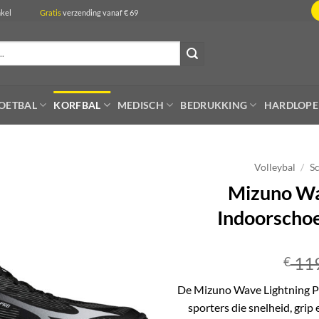
de winkel
Gratis
verzending vanaf € 69
OETBAL
KORFBAL
MEDISCH
BEDRUKKING
HARDLOP
Volleybal
/
S
Mizuno Wa
Indoorscho
119
€
De
Mizuno
Wave Lightning P
sporters die snelheid, grip 