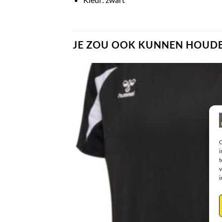
JE ZOU OOK KUNNEN HOUDE
O
i
t
v
i