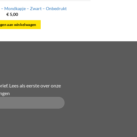
 – Mondkapje – Zwart – Onbedrukt
€
5,00
gen aan winkelwagen
ief. Lees als eerste over onze
ingen