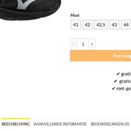
Maat
41
42
42,5
43
44
Mizuno Wave Lightning Pro - Ind
Toevoeg
✔
grati
✔
gratis
✔ niet-g
BESCHRIJVING
AANVULLENDE INFORMATIE
BEOORDELINGEN (0)