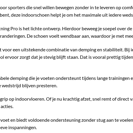
or sporters die snel willen bewegen zonder in te leveren op comfor
bent, deze indoorschoen helpt je om het maximale uit iedere wedstr
ng Pro is het lichte ontwerp. Hierdoor beweeg je soepel over de z
sveranderingen. De schoen voelt wendbaar aan, waardoor je met me
oor een uitstekende combinatie van demping en stabiliteit. Bij i
ervoor zorgt dat je stevig blijft staan. Dat is vooral prettig tijdens
ele demping die je voeten ondersteunt tijdens lange trainingen e
e wedstrijd blijven presteren.
grip op indoorvloeren. Of je nu krachtig afzet, snel remt of direct v
acties.
voet en biedt voldoende ondersteuning zonder stug aan te voelen.
ieve inspanningen.