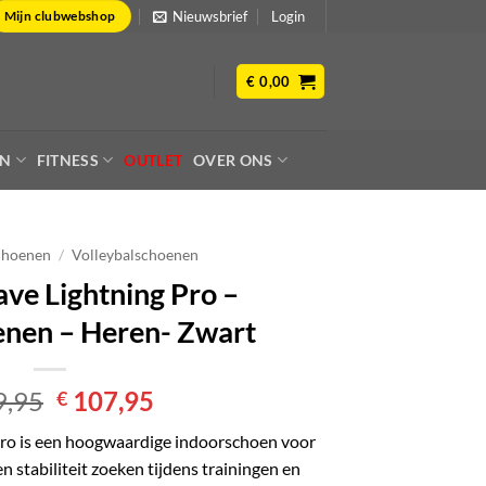
Nieuwsbrief
Login
Mijn clubwebshop
€
0,00
EN
FITNESS
OUTLET
OVER ONS
choenen
/
Volleybalschoenen
ve Lightning Pro –
enen – Heren- Zwart
Oorspronkelijke
Huidige
,95
107,95
€
prijs
prijs
ro is een hoogwaardige indoorschoen voor
was:
is:
en stabiliteit zoeken tijdens trainingen en
€ 119,95.
€ 107,95.